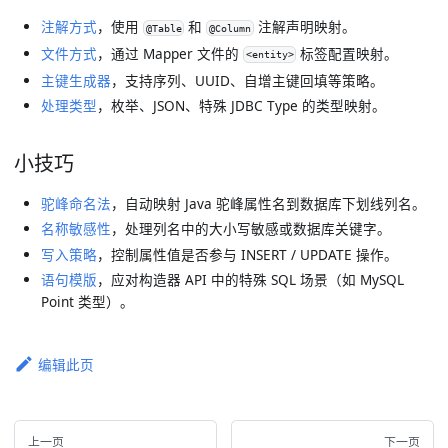
注解方式
，使用
和
注解声明映射。
@Table
@Column
文件方式
，通过 Mapper 文件的
标签配置映射。
<entity>
主键生成器
，支持序列、UUID、自增主键回填等策略。
处理类型
，枚举、JSON、特殊 JDBC Type 的类型映射。
小技巧
驼峰命名法
，自动映射 Java 驼峰属性名到数据库下划线列名。
名称敏感性
，处理列名中的大小写敏感或数据库关键字。
写入策略
，控制属性值是否参与 INSERT / UPDATE 操作。
语句模版
，应对构造器 API 中的特殊 SQL 场景（如 MySQL
Point 类型）。
编辑此页
上一页
下一页