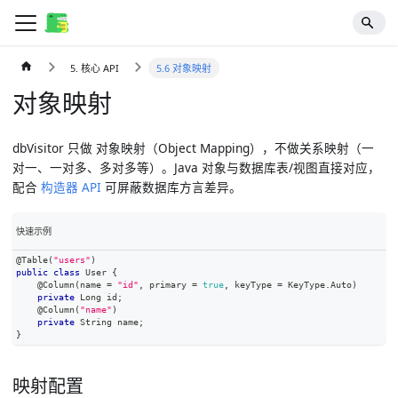
5. 核心 API
5.6 对象映射
对象映射
dbVisitor 只做
对象映射
（Object Mapping），不做关系映射（一
对一、一对多、多对多等）。Java 对象与数据库表/视图直接对应，
配合
构造器 API
可屏蔽数据库方言差异。
快速示例
@Table
(
"users"
)
public
class
User
{
@Column
(
name 
=
"id"
,
 primary 
=
true
,
 keyType 
=
KeyType
.
Auto
)
private
Long
 id
;
@Column
(
"name"
)
private
String
 name
;
}
映射配置