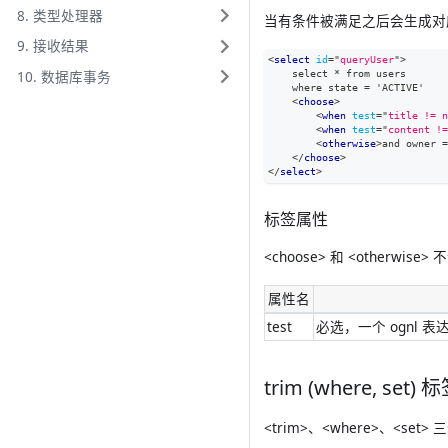
8. 类型处理器
当有条件被满足之后会生成对应 <
9. 接收结果
<
select
id
=
"
queryUser
"
>
10. 数据库事务
    select * from users
    where state = 'ACTIVE'
<
choose
>
<
when
test
=
"
title != n
<
when
test
=
"
content !=
<
otherwise
>
and owner =
</
choose
>
</
select
>
标签属性
<choose> 和 <otherwi
属性名
test
必选，一个 ognl 
trim (where, set) 
<trim>、<where>、