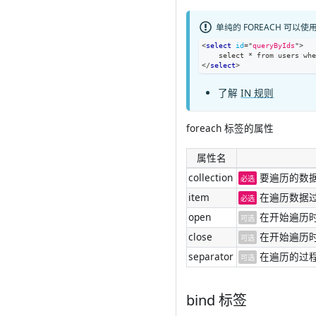
单纯的 FOREACH 可以
<
select
id
=
"
queryByIds
"
>
    select * from users wh
</
select
>
了解
IN 规则
foreach 标签的属性
属性名
collection
要遍历的数
必选
item
在遍历数据
必选
open
在开始遍历时
可选
close
在开始遍历时
可选
separator
在遍历的过
可选
bind 标签