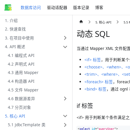
数据库访问
驱动适配器
版本记录
博客
1. 介绍
5. 核心 API
5.5
2. 快速查找
动态 SQL
3. 在项目中使用
4. API 概述
当通过 Mapper XML 文件配置
4.1 编程式 API
<if> 标签
，用于判断某个
4.2 声明式 API
<choose>、<when>、<o
4.3 通用 Mapper
<trim>、<where>、<se
4.4 构造器 API
<foreach> 标签
，forea
<bind> 标签
，通过 og
4.5 文件 Mapper
4.6 数据源差异
if 标签
4.7 分页对象
5. 核心 API
<if> 用于判断某个条件满足之
5.1 JdbcTemplate 类
<
select
id
=
"
queryUser
"
>