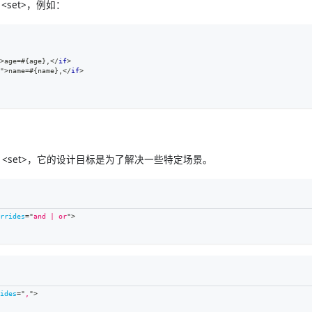
set>，例如：
>
age=#{age},
</
if
>
"
>
name=#{name},
</
if
>
e> 和 <set>，它的设计目标是为了解决一些特定场景。
rrides
=
"
and | or
"
>
ides
=
"
,
"
>