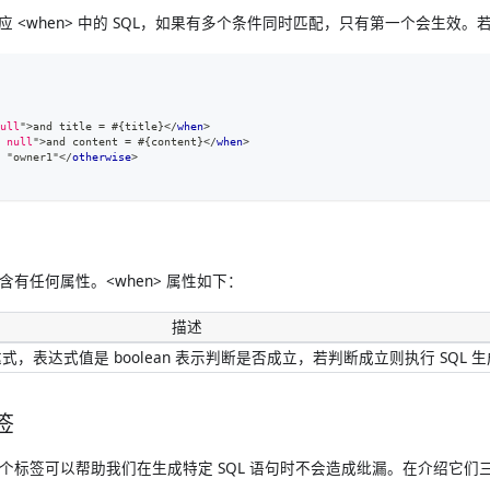
when> 中的 SQL，如果有多个条件同时匹配，只有第一个会生效。若没有匹配
ull
"
>
and title = #{title}
</
when
>
 null
"
>
and content = #{content}
</
when
>
 "owner1"
</
otherwise
>
se> 不含有任何属性。<when> 属性如下：
描述
表达式，表达式值是 boolean 表示判断是否成立，若判断成立则执行 SQL 
标签
<set> 三个标签可以帮助我们在生成特定 SQL 语句时不会造成纰漏。在介绍