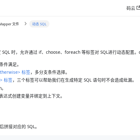
码云
 Mapper 文件
动态 SQL
 SQL 时，允许通过 if、choose、foreach 等标签对 SQL进行动态配置。db
条件满足。
therwise> 标签
，多分支条件选择。
t> 标签
，三个标签可以帮助我们在生成特定 SQL 语句时不会造成纰漏。
ch。
nl 表达式创建变量并绑定到上下文。
后拼接对应的 SQL。