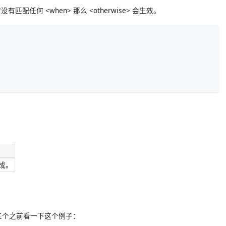
任何 <when> 那么 <otherwise> 会生效。
生成。
它们三个之前看一下这个例子：