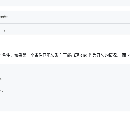
列两种：
=
 ?
中多个条件，如果第一个条件匹配失败有可能出现 and 作为开头的情况。 而 <
>
"
>