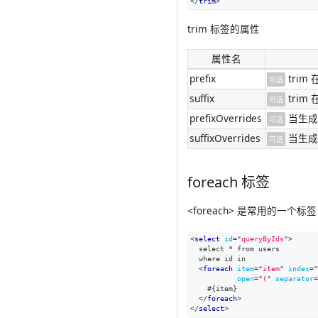
</
trim
>
trim 标签的属性
属性名
prefix
trim
可选
suffix
trim
可选
prefixOverrides
当生成
可选
suffixOverrides
当生成
可选
foreach 标签
<foreach> 是常用的一个
<
select
id
=
"
queryByIds
"
>
  select * from users
  where id in
<
foreach
item
=
"
item
"
index
=
"
open
=
"
(
"
separator
=
    #{item}
</
foreach
>
</
select
>