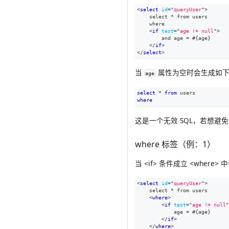
<
select
id
=
"
queryUser
"
>
    select * from users
    where
<
if
test
=
"
age != null
"
>
        and age = #{age}
</
if
>
</
select
>
当
属性为空时会生成如下 
age
select
*
from
 users
where
这是一个无效 SQL，若想避免此
where 标签（例：1）
当 <if> 条件成立 <wher
<
select
id
=
"
queryUser
"
>
    select * from users
<
where
>
<
if
test
=
"
age != null
"
            age = #{age}
</
if
>
</
where
>