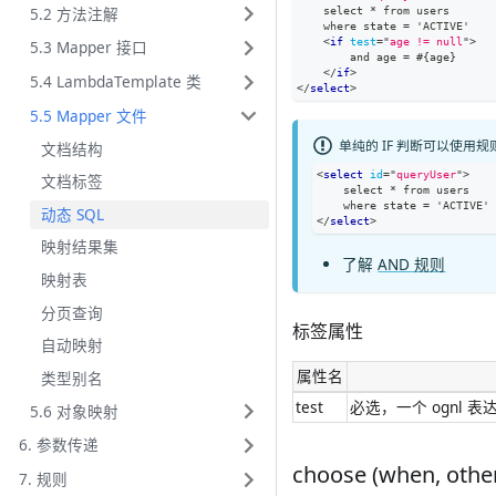
5.2 方法注解
    select * from users
    where state = 'ACTIVE'
<
if
test
=
"
age != null
"
>
5.3 Mapper 接口
        and age = #{age}
</
if
>
5.4 LambdaTemplate 类
</
select
>
5.5 Mapper 文件
单纯的 IF 判断可以使用
文档结构
<
select
id
=
"
queryUser
"
>
文档标签
    select * from users
    where state = 'ACTIVE'
动态 SQL
</
select
>
映射结果集
了解
AND 规则
映射表
分页查询
标签属性
自动映射
属性名
类型别名
test
必选，一个 ognl 
5.6 对象映射
6. 参数传递
choose (when, oth
7. 规则