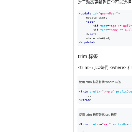
对于动态更新列语句可以选择 <
<
update
id
=
"
queryUser
"
>
    update users
<
set
>
<
if
test
=
"
age != null
"
<
if
test
=
"
name != null
</
set
>
    where id=#{id}
</
update
>
trim 标签
<trim> 可以替代 <wher
使用 trim 标签替代 where 标签
<
trim
prefix
=
"
where
"
prefixOve
    ...
</
trim
>
使用 trim 标签替代 set 标签
<
trim
prefix
=
"
set
"
suffixOverr
    ...