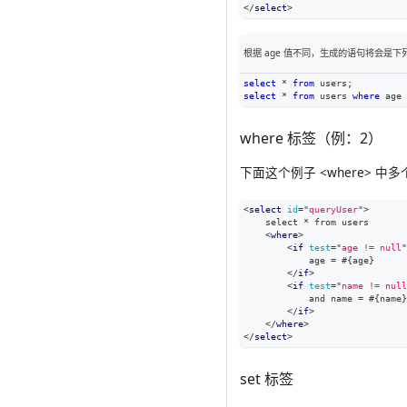
</
select
>
根据 age 值不同，生成的语句将会是下
select
*
from
 users
;
select
*
from
 users 
where
 age 
where 标签（例：2）
下面这个例子 <where> 
<
select
id
=
"
queryUser
"
>
    select * from users
<
where
>
<
if
test
=
"
age != null
"
            age = #{age}
</
if
>
<
if
test
=
"
name != null
            and name = #{name}
</
if
>
</
where
>
</
select
>
set 标签