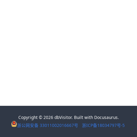
Copyright © 2026 dbVisitor. Built with Docusaurus.
浙公网安备 33011002016667号
浙ICP备18034797号-5