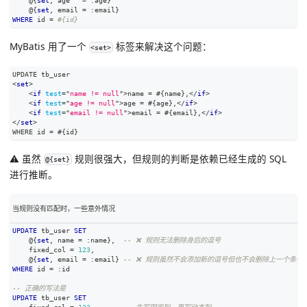
    @{
set
,
 age   
=
 :age}
    @{
set
,
 email 
=
 :email}
WHERE
 id 
=
#{id}
MyBatis 用了一个
标签来解决这个问题：
<set>
UPDATE tb_user
<
set
>
<
if
test
=
"
name != null
"
>
name = #{name},
</
if
>
<
if
test
=
"
age != null
"
>
age = #{age},
</
if
>
<
if
test
=
"
email != null
"
>
email = #{email},
</
if
>
</
set
>
WHERE id = #{id}
⚠️ 虽然
规则很强大，但规则的判断是依赖已经生成的 SQL
@{set}
进行推断。
当规则没有匹配时，一些意外情况
UPDATE
 tb_user 
SET
    @{
set
,
 name 
=
 :name}
,
-- ❌ 规则无法删除身后的逗号
    fixed_col 
=
123
,
    @{
set
,
 email 
=
 :email} 
-- ❌ 规则虽然不会添加新的逗号但也不会删除上一个条件
WHERE
 id 
=
 :id
-- 正确的写法是
UPDATE
 tb_user 
SET