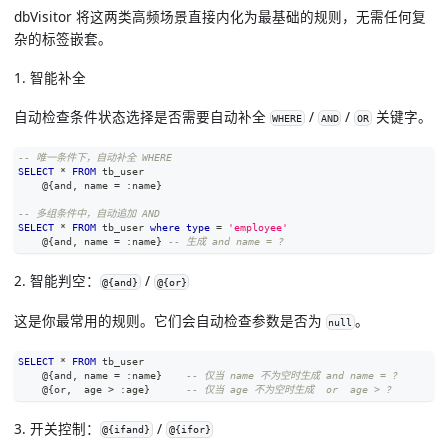
dbVisitor 将这两类高频场景直接内化为最基础的规则，无需任何复
杂的标签嵌套。
1. 智能补全
自动检查条件状态选择是否需要自动补全
/
/
关键字。
WHERE
AND
OR
-- 唯一条件下，自动补全 WHERE
SELECT
*
FROM
 tb_user 
    @{
and
,
 name 
=
 :name}
-- 多组条件中，自动追加 AND
SELECT
*
FROM
 tb_user 
where
type
=
'employee'
    @{
and
,
 name 
=
 :name} 
-- 生成 and name = ?
2. 智能判空：
/
@{and}
@{or}
这是你最常用的规则。它们会自动检查参数是否为
。
null
SELECT
*
FROM
 tb_user
    @{
and
,
 name 
=
 :name}    
-- 仅当 name 不为空时生成 and name = ?
    @{
or
,
  age 
>
 :age}      
-- 仅当 age 不为空时生成  or  age > ?
3. 开关控制：
/
@{ifand}
@{ifor}