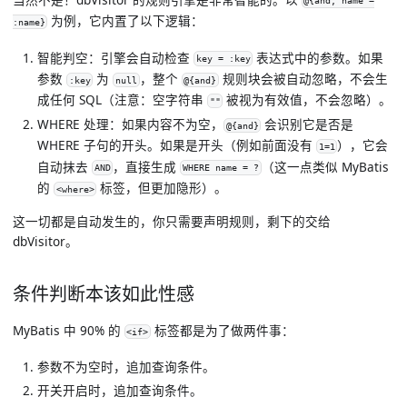
@{and, name =
为例，它内置了以下逻辑：
:name}
智能判空
：引擎会自动检查
表达式中的参数。如果
key = :key
参数
为
，整个
规则块会被自动忽略，不会生
:key
null
@{and}
成任何 SQL（注意：空字符串
被视为有效值，不会忽略）。
""
WHERE 处理
：如果内容不为空，
会识别它是否是
@{and}
WHERE 子句的开头。如果是开头（例如前面没有
），它会
1=1
自动抹去
，直接生成
（这一点类似 MyBatis
AND
WHERE name = ?
的
标签，但更加隐形）。
<where>
这一切都是自动发生的，你只需要声明规则，剩下的交给
dbVisitor。
条件判断本该如此性感
MyBatis 中 90% 的
标签都是为了做两件事：
<if>
参数不为空时
，追加查询条件。
开关开启时
，追加查询条件。