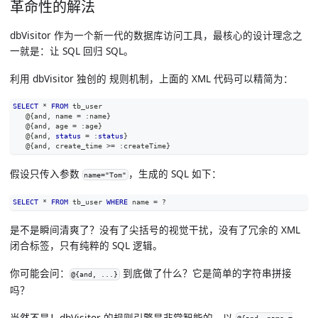
革命性的解法
dbVisitor 作为一个新一代的数据库访问工具，最核心的设计理念之
一就是：
让 SQL 回归 SQL
。
利用 dbVisitor 独创的
规则机制
，上面的 XML 代码可以精简为：
SELECT
*
FROM
 tb_user
   @{
and
,
 name 
=
 :name}
   @{
and
,
 age 
=
 :age}
   @{
and
,
status
=
 :
status
}
   @{
and
,
 create_time 
>=
 :createTime}
假设只传入参数
，生成的 SQL 如下：
name="Tom"
SELECT
*
FROM
 tb_user 
WHERE
 name 
=
 ?
是不是瞬间清爽了？没有了尖括号的视觉干扰，没有了冗余的 XML
闭合标签，只有纯粹的 SQL 逻辑。
你可能会问：
到底做了什么？它是简单的字符串拼接
@{and, ...}
吗？
当然不是！dbVisitor 的规则引擎是非常智能的。以