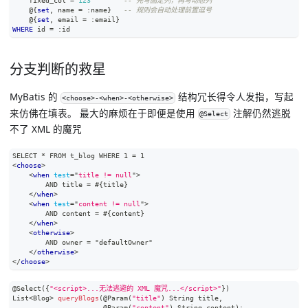
    fixed_col 
=
123
-- 先写固定列，再写动态列
    @{
set
,
 name 
=
 :name}   
-- 规则会自动处理前置逗号
    @{
set
,
 email 
=
 :email}
WHERE
 id 
=
 :id
分支判断的救星
MyBatis 的
结构冗长得令人发指，写起
<choose>-<when>-<otherwise>
来仿佛在填表。 最大的麻烦在于即便是使用
注解仍然逃脱
@Select
不了 XML 的魔咒
SELECT * FROM t_blog WHERE 1 = 1
<
choose
>
<
when
test
=
"
title != null
"
>
        AND title = #{title}
</
when
>
<
when
test
=
"
content != null
"
>
        AND content = #{content}
</
when
>
<
otherwise
>
        AND owner = "defaultOwner"
</
otherwise
>
</
choose
>
@Select
(
{
"<script>...无法逃避的 XML 魔咒...</script>"
}
)
List
<
Blog
>
queryBlogs
(
@Param
(
"title"
)
String
 title
,
@Param
(
"content"
)
String
 content
)
;