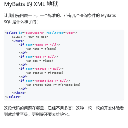
MyBatis 的 XML 地狱
让我们先回顾一下，一个标准的、带有几个查询条件的 MyBatis
SQL 是什么样子的：
<
select
id
=
"
queryUsers
"
resultType
=
"
User
"
>
    SELECT * FROM tb_user
<
where
>
<
if
test
=
"
name != null
"
>
            AND name = #{name}
</
if
>
<
if
test
=
"
age != null
"
>
            AND age = #{age}
</
if
>
<
if
test
=
"
status != null
"
>
            AND status = #{status}
</
if
>
<
if
test
=
"
createTime != null
"
>
            AND create_time >= #{createTime}
</
if
>
</
where
>
</
select
>
这段代码的问题在哪里，已经不用多言！这种一坨一坨的开发体验看
到就难受至极，更别提还要去维护它。