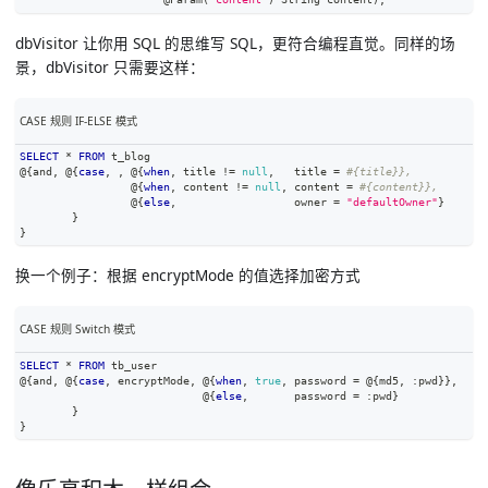
dbVisitor 让你用 SQL 的思维写 SQL，更符合编程直觉。同样的场
景，dbVisitor 只需要这样：
CASE 规则 IF-ELSE 模式
SELECT
*
FROM
 t_blog
@{
and
,
 @{
case
,
,
 @{
when
,
 title 
!=
null
,
   title 
=
#{title}},
                 @{
when
,
 content 
!=
null
,
 content 
=
#{content}},
                 @{
else
,
                  owner 
=
"defaultOwner"
}
        }
}
换一个例子：根据 encryptMode 的值选择加密方式
CASE 规则 Switch 模式
SELECT
*
FROM
 tb_user
@{
and
,
 @{
case
,
 encryptMode
,
 @{
when
,
true
,
 password 
=
 @{md5
,
 :pwd}}
,
                            @{
else
,
       password 
=
 :pwd}
        }
}