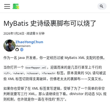
MyBatis 史诗级裹脚布可以烧了
2026年1月24日
·
阅读需 9 分钟
ZhaoYongChun
Maintainers
作为一名 Java 开发者，你一定经历过被 MyBatis XML 支配的恐惧。
当你打开一个
，迎面而来的是几百行甚至上千行的
UserMapper.xml
,
,
,
标签。原本清爽的 SQL 语句被这
<if>
<where>
<choose>
<foreach>
些 XML 标签切割得支离破碎，仿佛老太太的裹脚布——又臭又长。
如果你也受够了在 XML 标签里写逻辑，受够了为了一个简单的非空
判断就要写三行 XML，那么请继续往下看。dbVisitor 的动态 SQL 规
则机制，也许就是你一直在寻找的"剪刀"。