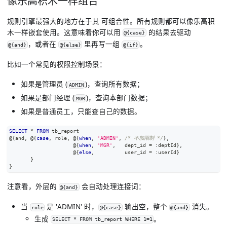
像乐高积木一样组合
规则引擎最强大的地方在于其
可组合性
。所有规则都可以像乐高积
木一样嵌套使用。这意味着你可以用
的结果去驱动
@{case}
，或者在
里再写一组
。
@{and}
@{else}
@{if}
比如一个常见的
权限控制
场景：
如果是管理员 (
)，查询所有数据；
ADMIN
如果是部门经理 (
)，查询本部门数据；
MGR
如果是普通员工，只能查自己的数据。
SELECT
*
FROM
 tb_report
@{
and
,
 @{
case
,
 role
,
 @{
when
,
'ADMIN'
,
/* 不加限制 */
}
,
                     @{
when
,
'MGR'
,
   dept_id 
=
 :deptId}
,
                     @{
else
,
          user_id 
=
 :userId}
       }
}
注意看，外层的
会自动处理连接词：
@{and}
当
是 'ADMIN' 时，
输出空，整个
消失。
role
@{case}
@{and}
生成
。
SELECT * FROM tb_report WHERE 1=1