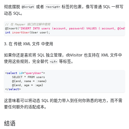
彻底摆脱
或者
标签的包裹，像写普通 SQL 一样写
@Script
<script>
动态 SQL。
// 在 Mapper 接口的注解中使用
@Insert
(
"INSERT INTO users (account, password) VALUES (:account, @{md5,
int
insertUser
(
User
 user
)
;
3. 在 传统 XML 文件 中使用
如果你还是喜欢将 SQL 独立管理，dbVisitor 也支持在 XML 文件中
使用这些规则，完全替代
等标签。
<if>
<
select
id
=
"
queryUser
"
>
    SELECT * FROM users
    @{and, name = :name}
    @{and, age = :age}
</
select
>
这意味着可以将动态 SQL 的能力带入到任何你熟悉的地方，而不需
要任何额外的适配成本。
结语