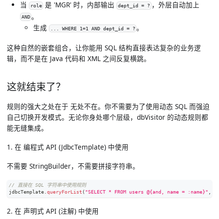
当
是 'MGR' 时，内部输出
，外层自动加上
role
dept_id = ?
。
AND
生成
。
... WHERE 1=1 AND dept_id = ?
这种自然的嵌套组合，让你能用 SQL 结构直接表达复杂的业务逻
辑，而不是在 Java 代码和 XML 之间反复横跳。
这就结束了？
规则的强大之处在于
无处不在
。你不需要为了使用动态 SQL 而强迫
自己切换开发模式。无论你身处哪个层级，dbVisitor 的动态规则都
能无缝集成。
1. 在 编程式 API (JdbcTemplate) 中使用
不需要 StringBuilder，不需要拼接字符串。
// 直接在 SQL 字符串中使用规则
jdbcTemplate
.
queryForList
(
"SELECT * FROM users @{and, name = :name}"
,
 a
2. 在 声明式 API (注解) 中使用