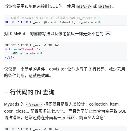
当你需要用布尔值来控制 SQL 时，使用
或
。
@{ifand}
@{ifor}
-- 只有当 showAll 为 false 时，才拼接入 AND is_delete = 0
SELECT
*
FROM
 tb_user @{ifand
,
!
showAll
,
 is_delete 
=
0
}
对比 MyBatis 的臃肿写法以及像老鼠屎一样无处不在的
1=1
SELECT * FROM tb_user WHERE 1=1
<
if
test
=
"
!showAll
"
>
    AND is_delete = 0
</
if
>
仅仅是一个简单的条件，dbVisitor 让你少写了 3 行代码，减少无用
的条件判断，这就是效率。
一行代码的 IN 查询
MyBatis 的
标签简直是反人类设计：collection, item,
<foreach>
open, close... 配置项多达七八个。 而且为了防止集合为空导致 SQL
语法错误，通常还得在外面套一层
，简直令人窒息：
<if>
SELECT * FROM tb_user WHERE 1=1