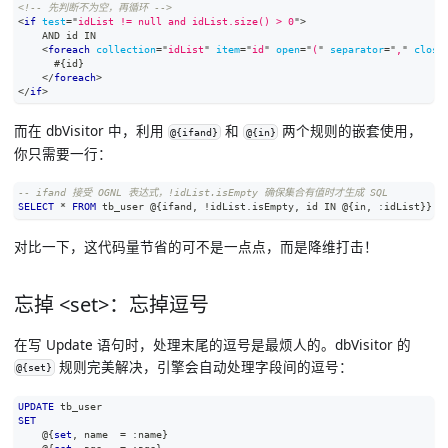
<!-- 先判断不为空，再循环 -->
<
if
test
=
"
idList != null and idList.size() > 0
"
>
    AND id IN
<
foreach
collection
=
"
idList
"
item
=
"
id
"
open
=
"
(
"
separator
=
"
,
"
close
      #{id}
</
foreach
>
</
if
>
而在 dbVisitor 中，利用
和
两个规则的嵌套使用，
@{ifand}
@{in}
你只需要一行：
-- ifand 接受 OGNL 表达式，!idList.isEmpty 确保集合有值时才生成 SQL
SELECT
*
FROM
 tb_user @{ifand
,
!
idList
.
isEmpty
,
 id 
IN
 @{
in
,
 :idList}}
对比一下，这代码量节省的可不是一点点，而是降维打击！
忘掉 <set>：忘掉逗号
在写 Update 语句时，处理末尾的逗号是最烦人的。dbVisitor 的
规则完美解决，引擎会自动处理字段间的逗号：
@{set}
UPDATE
 tb_user
SET
    @{
set
,
 name  
=
 :name}