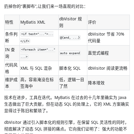
扔掉你的“裹脚布”,让我们来一场直观的对比：
dbVisitor 规
特性
MyBatis XML
评价
则
条件判
dbVisitor 节省 70%
<if test="...">...
@{and, ...}
断
代码量
</if>
IN 查
<foreach item="..."
直觉式编程
auto expand
询
...>
代码风
XML 与 SQL 混杂
脚本化 SQL
dbVisitor 阅读更流畅
格
维护成
高，容易淹没在标
低，逻辑一目
降本增效
本
签海中
了然
技术在进步，工具在迭代。MyBatis 在过去的十几年里确实为 Java
生态做出了巨大贡献，但在动态 SQL 的处理上，它的 XML 方案确实
显得过于陈旧和繁琐了。
dbVisitor 通过引入脚本化的规则引擎，在保留 SQL 灵活性的同时，
彻底解决了动态 SQL 拼接的痛点。它向我们证明了：
强大的功能不