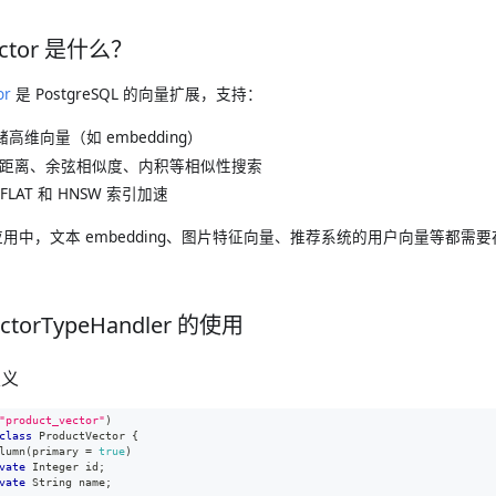
ector 是什么？
or
是 PostgreSQL 的向量扩展，支持：
储高维向量（如 embedding）
2 距离、余弦相似度、内积等相似性搜索
FFLAT 和 HNSW 索引加速
I 应用中，文本 embedding、图片特征向量、推荐系统的用户向量等都
。
ctorTypeHandler 的使用
定义
"product_vector"
)
class
ProductVector
{
lumn
(
primary 
=
true
)
vate
Integer
 id
;
vate
String
 name
;