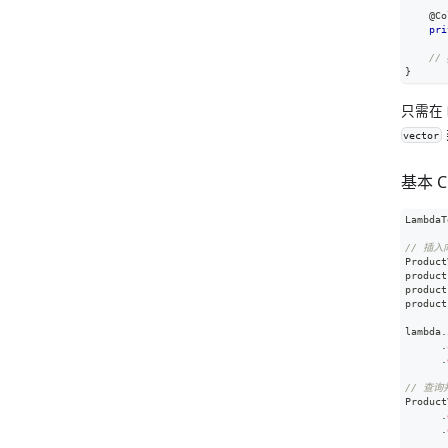
@Co
pri
// 
}
只需在
vector
基本 C
LambdaT
// 插
Product
product
product
product
lambda
.
.
.
// 查
Product
.
.