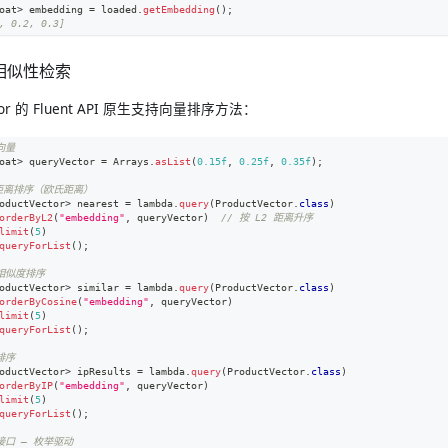
oat
>
 embedding 
=
 loaded
.
getEmbedding
(
)
;
, 0.2, 0.3]
 相似性检索
itor 的 Fluent API 原生支持向量排序方法：
向量
oat
>
 queryVector 
=
Arrays
.
asList
(
0.15f
,
0.25f
,
0.35f
)
;
 距离排序（欧氏距离）
oductVector
>
 nearest 
=
 lambda
.
query
(
ProductVector
.
class
)
orderByL2
(
"embedding"
,
 queryVector
)
// 按 L2 距离升序
limit
(
5
)
queryForList
(
)
;
弦相似度排序
oductVector
>
 similar 
=
 lambda
.
query
(
ProductVector
.
class
)
orderByCosine
(
"embedding"
,
 queryVector
)
limit
(
5
)
queryForList
(
)
;
排序
oductVector
>
 ipResults 
=
 lambda
.
query
(
ProductVector
.
class
)
orderByIP
(
"embedding"
,
 queryVector
)
limit
(
5
)
queryForList
(
)
;
接口 — 枚举驱动