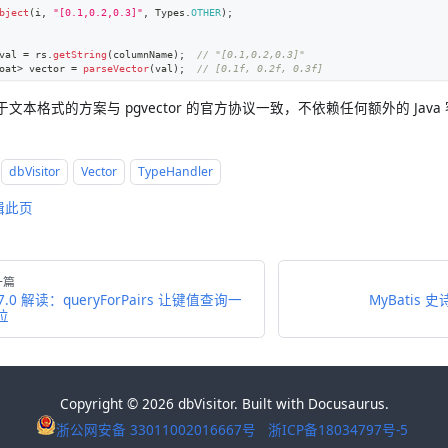
bject
(
i
,
"[0.1,0.2,0.3]"
,
Types
.
OTHER
)
;
val 
=
 rs
.
getString
(
columnName
)
;
// "[0.1,0.2,0.3]"
oat
>
 vector 
=
parseVector
(
val
)
;
// [0.1f, 0.2f, 0.3f]
文本格式的方案与 pgvector 的官方协议一致，不依赖任何额外的 Java
dbVisitor
Vector
TypeHandler
辑此页
一篇
.7.0 解读：queryForPairs 让键值查询一
MyBatis
位
Copyright © 2026 dbVisitor. Built with Docusaurus.
浙公网安备 33011002016667号
浙ICP备18034797号-5