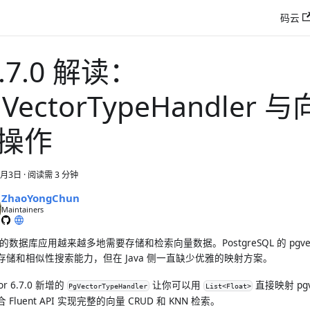
码云
6.7.0 解读：
gVectorTypeHandler
操作
2月3日
·
阅读需 3 分钟
ZhaoYongChun
Maintainers
代的数据库应用越来越多地需要存储和检索向量数据。PostgreSQL 的 pgve
存储和相似性搜索能力，但在 Java 侧一直缺少优雅的映射方案。
tor 6.7.0 新增的
让你可以用
直接映射 pgv
PgVectorTypeHandler
List<Float>
 Fluent API 实现完整的向量 CRUD 和 KNN 检索。