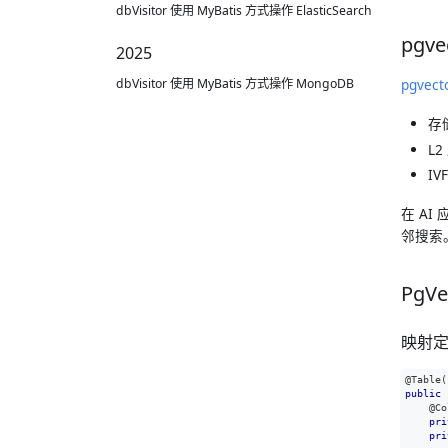
dbVisitor 使用 MyBatis 方式操作 ElasticSearch
pgv
2025
dbVisitor 使用 MyBatis 方式操作 MongoDB
pgvect
存
L
IV
在 A
邻搜索
PgVe
映射
@Table
(
public
@Co
pri
pri