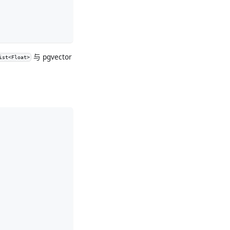
与 pgvector
ist<Float>