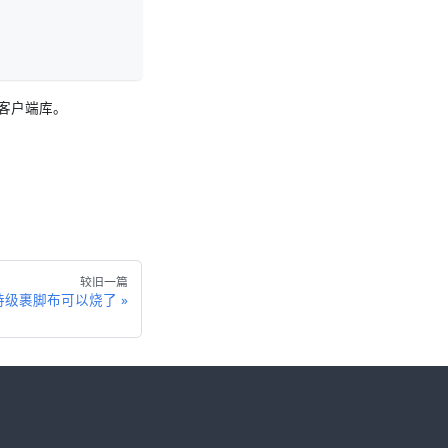
 客户端库。
较旧一篇
 史诗级裹脚布可以烧了