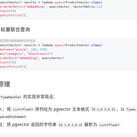
oductVector
>
 results 
=
 lambda
.
query
(
ProductVector
.
class
)
orderByMetric
(
"embedding"
,
 queryVector
,
VectorMetric
.
L2
)
limit
(
10
)
queryForList
(
)
;
+ 标量联合查询
价格范围内搜索最相似的商品
oductVector
>
 results 
=
 lambda
.
query
(
ProductVector
.
class
)
between
(
"price"
,
100
,
500
)
eq
(
"category"
,
"electronics"
)
orderByL2
(
"embedding"
,
 queryVector
)
limit
(
10
)
queryForList
(
)
;
原理
的实现非常简洁：
rTypeHandler
入
：将
序列化为 pgvector 文本格式
，以
List<Float>
[0.1,0.2,0.3]
Types
eparedStatement
取
：将 pgvector 返回的字符串
解析为
[0.1,0.2,0.3]
List<Float>