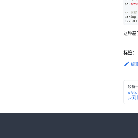
ps
.
setO
// 读取
String
 
List
<
Fl
这种基于
标签：
编
较新
v6
步到