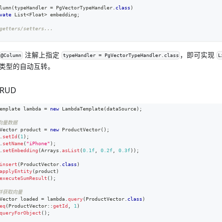
lumn
(
typeHandler 
=
PgVectorTypeHandler
.
class
)
vate
List
<
Float
>
 embedding
;
getters/setters...
注解上指定
，即可实现
@Column
typeHandler = PgVectorTypeHandler.class
L
类型的自动互转。
RUD
emplate
 lambda 
=
new
LambdaTemplate
(
dataSource
)
;
入向量数据
Vector
 product 
=
new
ProductVector
(
)
;
.
setId
(
1
)
;
.
setName
(
"iPhone"
)
;
.
setEmbedding
(
Arrays
.
asList
(
0.1f
,
0.2f
,
0.3f
)
)
;
insert
(
ProductVector
.
class
)
applyEntity
(
product
)
executeSumResult
(
)
;
询并获取向量
Vector
 loaded 
=
 lambda
.
query
(
ProductVector
.
class
)
eq
(
ProductVector
::
getId
,
1
)
queryForObject
(
)
;