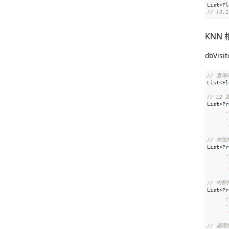
List
<
Fl
// [0.1
KNN
dbVis
// 查询
List
<
Fl
// L2
List
<
Pr
.
.
.
// 余
List
<
Pr
.
.
.
// 内积
List
<
Pr
.
.
.
// 通用