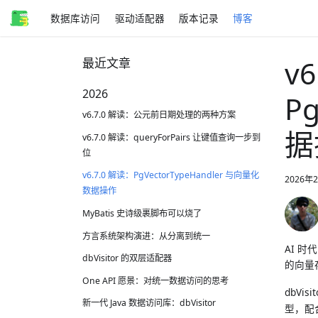
数据库访问
驱动适配器
版本记录
博客
v
最近文章
2026
P
v6.7.0 解读：公元前日期处理的两种方案
据
v6.7.0 解读：queryForPairs 让键值查询一步到
位
v6.7.0 解读：PgVectorTypeHandler 与向量化
2026年
数据操作
MyBatis 史诗级裹脚布可以烧了
方言系统架构演进：从分离到统一
AI 时
dbVisitor 的双层适配器
的向量
One API 愿景：对统一数据访问的思考
dbVisi
新一代 Java 数据访问库：dbVisitor
型，配合