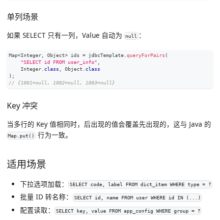
单列场景
如果 SELECT 只有一列，Value 自动为
：
null
Map
<
Integer
,
Object
>
 ids 
=
 jdbcTemplate
.
queryForPairs
(
"SELECT id FROM user_info"
,
Integer
.
class
,
Object
.
class
)
;
// {1001=null, 1002=null, 1003=null}
Key 冲突
当多行的 Key 值相同时，后出现的值会覆盖先出现的，这与 Java 的
行为一致。
Map.put()
适用场景
下拉选项加载
：
SELECT code, label FROM dict_item WHERE type = ?
批量 ID 转名称
：
SELECT id, name FROM user WHERE id IN (...)
配置读取
：
SELECT key, value FROM app_config WHERE group = ?