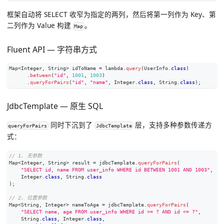
框架自动将 SELECT 收窄为指定的两列，然后将第一列作为 Key、第
二列作为 Value 构建
。
Map
Fluent API — 字符串方式
Map
<
Integer
,
String
>
 idToName 
=
 lambda
.
query
(
UserInfo
.
class
)
.
between
(
"id"
,
1001
,
1003
)
.
queryForPairs
(
"id"
,
"name"
,
Integer
.
class
,
String
.
class
)
;
JdbcTemplate — 原生 SQL
同时下沉到了
层，支持多种参数传递方
queryForPairs
JdbcTemplate
式：
// 1. 无参数
Map
<
Integer
,
String
>
 result 
=
 jdbcTemplate
.
queryForPairs
(
"SELECT id, name FROM user_info WHERE id BETWEEN 1001 AND 1003"
,
Integer
.
class
,
String
.
class
)
;
// 2. 位置参数
Map
<
String
,
Integer
>
 nameToAge 
=
 jdbcTemplate
.
queryForPairs
(
"SELECT name, age FROM user_info WHERE id >= ? AND id <= ?"
,
String
.
class
,
Integer
.
class
,