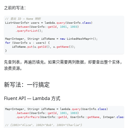
之前的写法：
// 查出 ID → Name 映射
List
<
UserInfo
>
 users 
=
 lambda
.
query
(
UserInfo
.
class
)
.
between
(
UserInfo
::
getId
,
1001
,
1003
)
.
queryForList
(
)
;
Map
<
Integer
,
String
>
 idToName 
=
new
LinkedHashMap
<
>
(
)
;
for
(
UserInfo
 u 
:
 users
)
{
    idToName
.
put
(
u
.
getId
(
)
,
 u
.
getName
(
)
)
;
}
先查列表，再遍历填充。如果只需要两列数据，却要查出整个实体，
浪费资源。
新写法：一行搞定
Fluent API — Lambda 方式
Map
<
Integer
,
String
>
 idToName 
=
 lambda
.
query
(
UserInfo
.
class
)
.
between
(
UserInfo
::
getId
,
1001
,
1003
)
.
queryForPairs
(
UserInfo
::
getId
,
UserInfo
::
getName
,
Integer
.
class
,
// {1001="Alice", 1002="Bob", 1003="Charlie"}