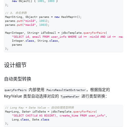
new
Object
[
]
{
1001
,
1003
}
)
;
// 3. 命名参数
Map
<
String
,
Object
>
 params 
=
new
HashMap
<
>
(
)
;
params
.
put
(
"minId"
,
1001
)
;
params
.
put
(
"maxId"
,
1003
)
;
Map
<
Integer
,
String
>
 idToEmail 
=
 jdbcTemplate
.
queryForPairs
(
"SELECT id, email FROM user_info WHERE id >= :minId AND id <= :maxI
Integer
.
class
,
String
.
class
,
    params
)
;
设计细节
自动类型转换
内部使用
，根据指定的
queryForPairs
PairsResultSetExtractor
Key/Value 类型自动选择对应的
进行类型转换：
TypeHandler
// Long Key + Date Value — 自动处理类型转换
Map
<
Long
,
Date
>
 idToDate 
=
 jdbcTemplate
.
queryForPairs
(
"SELECT CAST(id AS BIGINT), create_time FROM user_info"
,
Long
.
class
,
Date
.
class
)
;