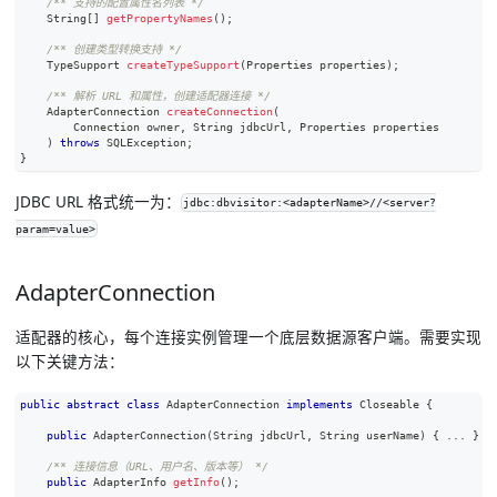
/** 支持的配置属性名列表 */
String
[
]
getPropertyNames
(
)
;
/** 创建类型转换支持 */
TypeSupport
createTypeSupport
(
Properties
 properties
)
;
/** 解析 URL 和属性，创建适配器连接 */
AdapterConnection
createConnection
(
Connection
 owner
,
String
 jdbcUrl
,
Properties
 properties
)
throws
SQLException
;
}
JDBC URL 格式统一为：
jdbc:dbvisitor:<adapterName>//<server?
param=value>
AdapterConnection
适配器的核心，每个连接实例管理一个底层数据源客户端。需要实现
以下关键方法：
public
abstract
class
AdapterConnection
implements
Closeable
{
public
AdapterConnection
(
String
 jdbcUrl
,
String
 userName
)
{
.
.
.
}
/** 连接信息（URL、用户名、版本等） */
public
AdapterInfo
getInfo
(
)
;