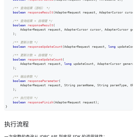
/** 查询结果（游标） */
boolean
responseResult
(
AdapterRequest
 request
,
AdapterCursor
 cursor
/** 查询结果 + 自增键 */
boolean
responseResult
(
AdapterRequest
 request
,
AdapterCursor
 cursor
,
AdapterCursor
 gen
)
;
/** 更新计数 */
boolean
responseUpdateCount
(
AdapterRequest
 request
,
long
 updateCoun
/** 更新计数 + 自增键 */
boolean
responseUpdateCount
(
AdapterRequest
 request
,
long
 updateCount
,
AdapterCursor
 generat
)
;
/** 输出参数 */
boolean
responseParameter
(
AdapterRequest
 request
,
String
 paramName
,
String
 paramType
,
Obj
)
;
/** 执行完毕 */
boolean
responseFinish
(
AdapterRequest
 request
)
;
}
执行流程
一次完整的查询从 JDBC API 到底层 SDK 的调用链路：