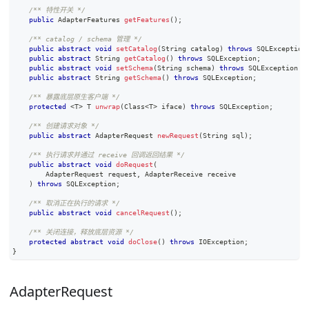
/** 特性开关 */
public
AdapterFeatures
getFeatures
(
)
;
/** catalog / schema 管理 */
public
abstract
void
setCatalog
(
String
 catalog
)
throws
SQLException
public
abstract
String
getCatalog
(
)
throws
SQLException
;
public
abstract
void
setSchema
(
String
 schema
)
throws
SQLException
;
public
abstract
String
getSchema
(
)
throws
SQLException
;
/** 暴露底层原生客户端 */
protected
<
T
>
T
unwrap
(
Class
<
T
>
 iface
)
throws
SQLException
;
/** 创建请求对象 */
public
abstract
AdapterRequest
newRequest
(
String
 sql
)
;
/** 执行请求并通过 receive 回调返回结果 */
public
abstract
void
doRequest
(
AdapterRequest
 request
,
AdapterReceive
 receive
)
throws
SQLException
;
/** 取消正在执行的请求 */
public
abstract
void
cancelRequest
(
)
;
/** 关闭连接，释放底层资源 */
protected
abstract
void
doClose
(
)
throws
IOException
;
}
AdapterRequest