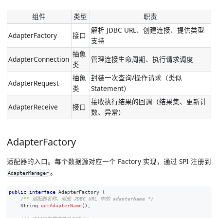
组件
类型
职责
解析 JDBC URL、创建连接、提供类型
AdapterFactory
接口
支持
抽象
AdapterConnection
管理连接生命周期、执行请求调度
类
抽象
封装一次查询/操作请求（类似
AdapterRequest
类
Statement）
接收执行结果的回调（结果集、更新计
AdapterReceive
接口
数、异常）
AdapterFactory
适配器的入口。每个数据源对应一个 Factory 实现，通过 SPI 注册到
。
AdapterManager
public
interface
AdapterFactory
{
/** 适配器名称，对应 JDBC URL 中的 adapterName */
String
getAdapterName
(
)
;