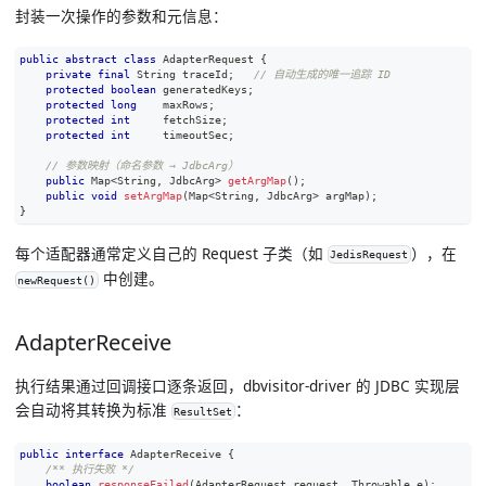
封装一次操作的参数和元信息：
public
abstract
class
AdapterRequest
{
private
final
String
 traceId
;
// 自动生成的唯一追踪 ID
protected
boolean
 generatedKeys
;
protected
long
    maxRows
;
protected
int
     fetchSize
;
protected
int
     timeoutSec
;
// 参数映射（命名参数 → JdbcArg）
public
Map
<
String
,
JdbcArg
>
getArgMap
(
)
;
public
void
setArgMap
(
Map
<
String
,
JdbcArg
>
 argMap
)
;
}
每个适配器通常定义自己的 Request 子类（如
），在
JedisRequest
中创建。
newRequest()
AdapterReceive
执行结果通过回调接口逐条返回，dbvisitor-driver 的 JDBC 实现层
会自动将其转换为标准
：
ResultSet
public
interface
AdapterReceive
{
/** 执行失败 */
boolean
responseFailed
(
AdapterRequest
 request
,
Throwable
 e
)
;