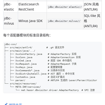
jdbc-
Elasticsearch
JSON 风格
jdbc:dbvisitor:elastic//
elastic
RestClient
(ANTLR4)
SQL-like 风
jdbc-
Milvus Java SDK
格
jdbc:dbvisitor:milvus//
milvus
(ANTLR4)
每个适配器模块的标准目录结构：
jdbc-xxx/
├── src/main/antlr4/          # .g4 语法文件
├── src/main/java/.../
│   ├── XxxConnFactory.java    # AdapterFactory 实现
│   ├── XxxConn.java           # AdapterConnection 实现
│   ├── XxxCmd.java            # 底层 SDK 命令委托
│   ├── XxxRequest.java        # AdapterRequest 子类
│   ├── XxxKeys.java           # 配置键常量
│   ├── XxxCommands*.java      # 分类命令实现
│   ├── XxxDistributeCall.java # AST 遍历 → 命令分发
│   ├── CustomXxx.java         # 自定义扩展点
│   └── parser/                # ANTLR4 生成的 Lexer/Parser/Visitor
└── src/main/resources/
    └── META-INF/services/
        └── net.hasor.dbvisitor.driver.AdapterFactory  # SPI 注册
编辑此页