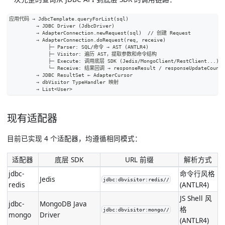
应用代码 → JdbcTemplate.queryForList(sql)
         → JDBC Driver (JdbcDriver)
         → AdapterConnection.newRequest(sql)  // 创建 Request
         → AdapterConnection.doRequest(req, receive)
             ├─ Parser: SQL/命令 → AST (ANTLR4)
             ├─ Visitor: 遍历 AST，提取参数和命令结构
             ├─ Execute: 调用底层 SDK (Jedis/MongoClient/RestClient...)
             └─ Receive: 结果回调 → responseResult / responseUpdateCount
         → JDBC ResultSet ← AdapterCursor
         → dbVisitor TypeHandler 映射
         → List<User>
现有适配器
目前已实现 4 个适配器，均遵循相同模式：
适配器
底层 SDK
URL 前缀
解析方式
jdbc-
命令行风格
Jedis
jdbc:dbvisitor:redis//
redis
(ANTLR4)
JS Shell 风
jdbc-
MongoDB Java
格
jdbc:dbvisitor:mongo//
mongo
Driver
(ANTLR4)