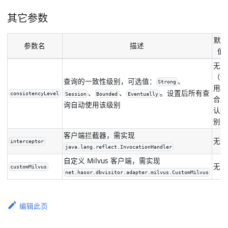
其它参数
默认
参数名
描述
值
无
（使
查询的一致性级别，可选值：
、
Strong
用集
、
、
。设置后所有查
consistencyLevel
Session
Bounded
Eventually
合默
询自动使用该级别
认级
别）
客户端拦截器，需实现
无
interceptor
java.lang.reflect.InvocationHandler
自定义 Milvus 客户端，需实现
无
customMilvus
net.hasor.dbvisitor.adapter.milvus.CustomMilvus
编辑此页