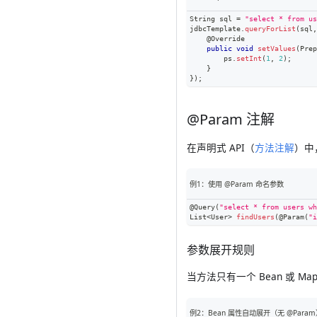
String
 sql 
=
"select * from us
jdbcTemplate
.
queryForList
(
sql
,
@Override
public
void
setValues
(
Prep
        ps
.
setInt
(
1
,
2
)
;
}
}
)
;
@Param 注解
在声明式 API（
方法注解
）中
例1：使用 @Param 命名参数
@Query
(
"select * from users wh
List
<
User
>
findUsers
(
@Param
(
"i
参数展开规则
当方法只有一个 Bean 或 M
例2：Bean 属性自动展开（无 @Param