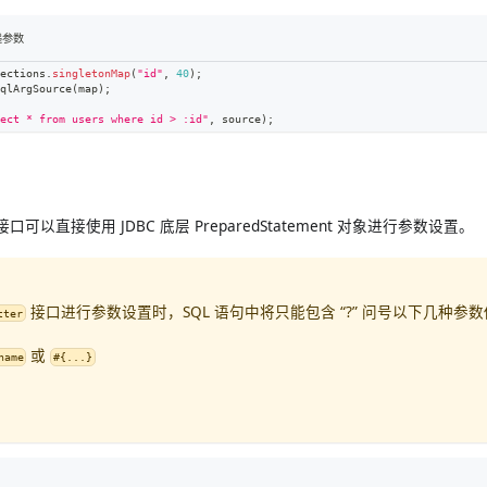
传递参数
ections
.
singletonMap
(
"id"
,
40
)
;
qlArgSource
(
map
)
;
ect * from users where id > :id"
,
 source
)
;
接口可以直接使用 JDBC 底层 PreparedStatement 对象进行参数设置。
接口进行参数设置时，SQL 语句中将只能包含 “?” 问号以下几种参
tter
或
name
#{...}