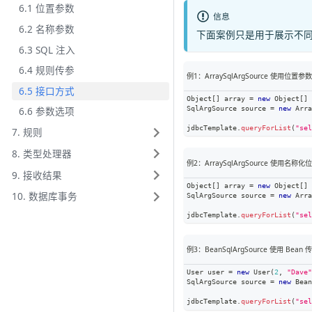
6.1 位置参数
信息
6.2 名称参数
下面案例只是用于展示不同种类 
6.3 SQL 注入
6.4 规则传参
例1：ArraySqlArgSource 使用位置参数
6.5 接口方式
Object
[
]
 array 
=
new
Object
[
]
6.6 参数选项
SqlArgSource
 source 
=
new
Arra
jdbcTemplate
.
queryForList
(
"sel
7. 规则
8. 类型处理器
例2：ArraySqlArgSource 使用名称
9. 接收结果
Object
[
]
 array 
=
new
Object
[
]
10. 数据库事务
SqlArgSource
 source 
=
new
Arra
jdbcTemplate
.
queryForList
(
"sel
例3：BeanSqlArgSource 使用 Bean
User
 user 
=
new
User
(
2
,
"Dave"
SqlArgSource
 source 
=
new
Bean
jdbcTemplate
.
queryForList
(
"sel