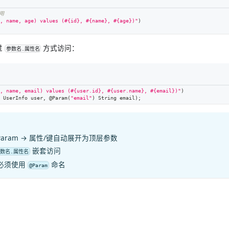
用
, name, age) values (#{id}, #{name}, #{age})"
)
过
方式访问：
参数名.属性名
, name, email) values (#{user.id}, #{user.name}, #{email})"
)
UserInfo
 user
,
@Param
(
"email"
)
String
 email
)
;
Param
→ 属性/键自动展开为顶层参数
嵌套访问
数名.属性名
 必须使用
命名
@Param