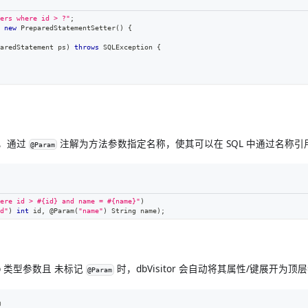
ers where id > ?"
;
new
PreparedStatementSetter
(
)
{
aredStatement
 ps
)
throws
SQLException
{
，通过
注解为方法参数指定名称，使其可以在 SQL 中通过名称引
@Param
ere id > #{id} and name = #{name}"
)
d"
)
int
 id
,
@Param
(
"name"
)
String
 name
)
;
ap 类型参数且
未标记
时，dbVisitor 会自动将其属性/键展开为顶
@Param
）