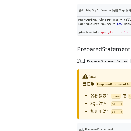
例4：MapSqlArgSource 使用 Map 
Map
<
String
,
Object
>
 map 
=
Coll
SqlArgSource
 source 
=
new
MapS
jdbcTemplate
.
queryForList
(
"sel
PreparedStatement
通过
PreparedStatementSetter
注意
当使用
PreparedStatementSe
名称参数：
或
:name
&
SQL 注入：
${...}
规则用法：
@{...}
使用 PreparedStatement