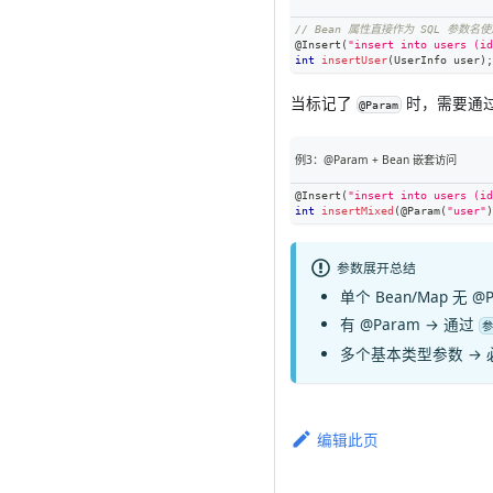
// Bean 属性直接作为 SQL 参数名使
@Insert
(
"insert into users (id
int
insertUser
(
UserInfo
 user
)
;
当标记了
时，需要通
@Param
例3：@Param + Bean 嵌套访问
@Insert
(
"insert into users (id
int
insertMixed
(
@Param
(
"user"
)
参数展开总结
单个 Bean/Map 无 @
有 @Param
→ 通过
参
多个基本类型参数
→
编辑此页