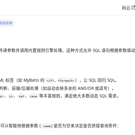
码云
4 规则传参
传递参数并调用内置规则引擎处理。这种方式允许 SQL 语句根据参数值
 标签（如 MyBatis 的
,
），让 SQL 回归 SQL。
<if>
<foreach>
断、前缀/后缀处理（如自动去除多余的 AND/OR 或逗号）。
、
、
、
等丰富规则，满足绝大多数动态 SQL 需求。
or
in
set
case
可以智能地根据参数 (
) 是否为空来决定是否拼接查询条件：
:name