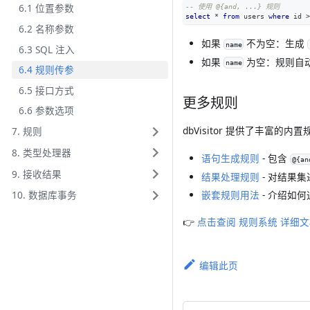
6.1 位置参数
-- 使用 @{and, ...} 规则
select
*
from
 users 
where
 id 
>
6.2 名称参数
如果
不为空：生成
name
6.3 SQL 注入
如果
为空：规则自
name
6.4 规则传参
6.5 接口方式
更多规则
6.6 参数选项
dbVisitor 提供了丰富的内
7. 规则
8. 类型处理器
语句生成规则
- 包含
@{an
9. 接收结果
结果处理规则
- 对结果
嵌套规则用法
- 介绍如
10. 数据库事务
👉
点击查阅 规则系统 详细
编辑此页