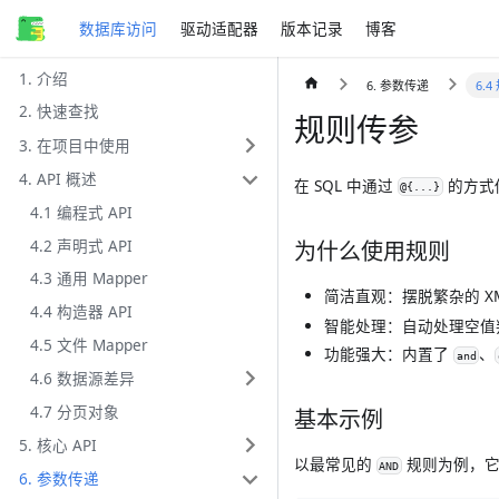
数据库访问
驱动适配器
版本记录
博客
1. 介绍
6. 参数传递
6.
2. 快速查找
规则传参
3. 在项目中使用
4. API 概述
在 SQL 中通过
的方式
@{...}
4.1 编程式 API
4.2 声明式 API
为什么使用规则
4.3 通用 Mapper
简洁直观
：摆脱繁杂的 XML
4.4 构造器 API
智能处理
：自动处理空值判
4.5 文件 Mapper
功能强大
：内置了
、
and
4.6 数据源差异
4.7 分页对象
基本示例
5. 核心 API
以最常见的
规则为例，它
AND
6. 参数传递