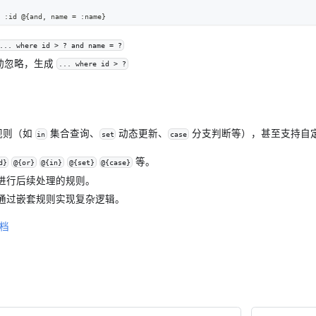
 :id @{
and
,
 name 
=
 :name}
... where id > ? and name = ?
动忽略，生成
... where id > ?
置规则（如
集合查询、
动态更新、
分支判断等），甚至支持自
in
set
case
等。
d}
@{or}
@{in}
@{set}
@{case}
集进行后续处理的规则。
何通过嵌套规则实现复杂逻辑。
文档