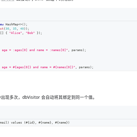
ew
HashMap
<
>
(
)
;
st
(
30
,
35
,
40
)
)
;
[
]
{
"Alice"
,
"Bob"
}
)
;
 age = :ages[0] and name = :names[0]"
,
 params
)
;
 age = #{ages[0]} and name = #{names[0]}"
,
 params
)
;
出现多次，dbVisitor 会自动将其绑定到同一个值。
mail) values (#{id}, #{name}, #{name})