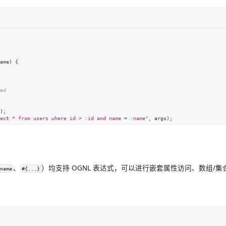
ame
)
{
ed
)
;
ect * from users where id > :id and name = :name"
,
 args
)
;
、
）均支持 OGNL 表达式，可以进行嵌套属性访问、数组/
name
#{...}