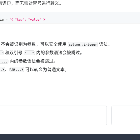
 的查询语句，而无需对冒号进行转义。
ig 
=
'{ "key": "value" }'
不会被识别为参数，可以安全使用
语法。
column::integer
和双引号
内的参数语法会被跳过。
.'
"..."
内的参数语法会被跳过。
 ...
、
可以转义为普通文本。
..}
\@{...}