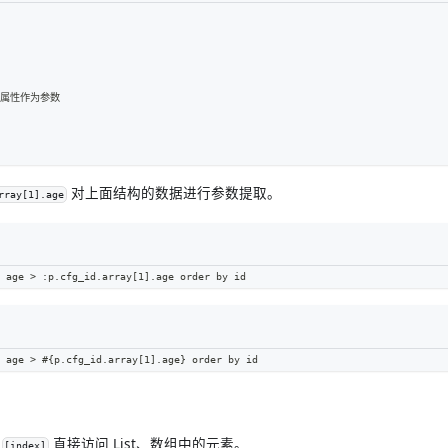
用该属性作为参数
对上面结构的数据进行参数提取。
rray[1].age
 age > :p.cfg_id.array[1].age order by id
 age > #{p.cfg_id.array[1].age} order by id
号
直接访问 List、数组中的元素。
[index]