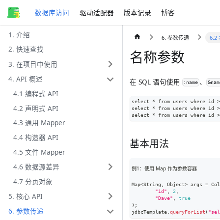
数据库访问
驱动适配器
版本记录
博客
1. 介绍
6. 参数传递
6.
2. 快速查找
名称参数
3. 在项目中使用
4. API 概述
在 SQL 语句使用
、
:name
&nam
4.1 编程式 API
select * from users where id >
4.2 声明式 API
select * from users where id >
select * from users where id >
4.3 通用 Mapper
4.4 构造器 API
基本用法
4.5 文件 Mapper
4.6 数据源差异
例1：使用 Map 作为参数容器
4.7 分页对象
Map
<
String
,
Object
>
 args 
=
Col
"id"
,
2
,
5. 核心 API
"Dave"
,
true
)
;
6. 参数传递
jdbcTemplate
.
queryForList
(
"sel