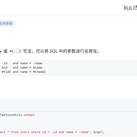
码云
2 名称参数
或
写法，可以将 SQL 中的参数进行名称化。
e
#{...}
 :id   and name = :name
 &id   and name = &name
 #{id} and name = #{name}
lectionUtils
.
asMap
(
ect * from users where id > :id and name = :name"
,
 args
)
;