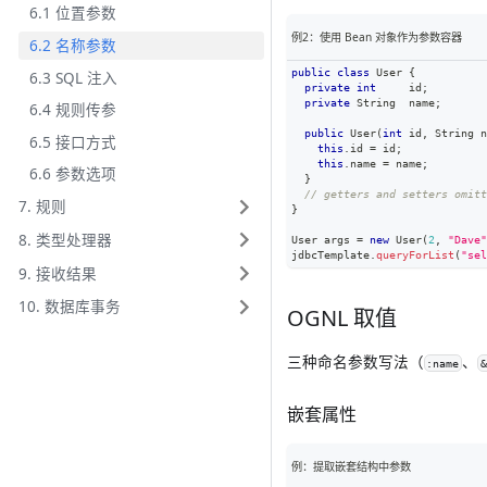
6.1 位置参数
例2：使用 Bean 对象作为参数容器
6.2 名称参数
public
class
User
{
6.3 SQL 注入
private
int
     id
;
private
String
  name
;
6.4 规则传参
public
User
(
int
 id
,
String
 n
6.5 接口方式
this
.
id 
=
 id
;
this
.
name 
=
 name
;
6.6 参数选项
}
// getters and setters omitt
7. 规则
}
8. 类型处理器
User
 args 
=
new
User
(
2
,
"Dave"
jdbcTemplate
.
queryForList
(
"sel
9. 接收结果
10. 数据库事务
OGNL 取值
三种命名参数写法（
、
:name
&
嵌套属性
例：提取嵌套结构中参数