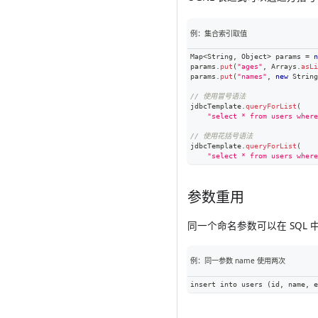
例：集合索引取值
Map
<
String
,
Object
>
 params 
=
n
params
.
put
(
"ages"
,
Arrays
.
asLi
params
.
put
(
"names"
,
new
String
// 使用冒号语法
jdbcTemplate
.
queryForList
(
"select * from users where
// 使用花括号语法
jdbcTemplate
.
queryForList
(
"select * from users where
参数重用
同一个命名参数可以在 SQL 中
例：同一参数 name 使用两次
insert into users (id, name, e