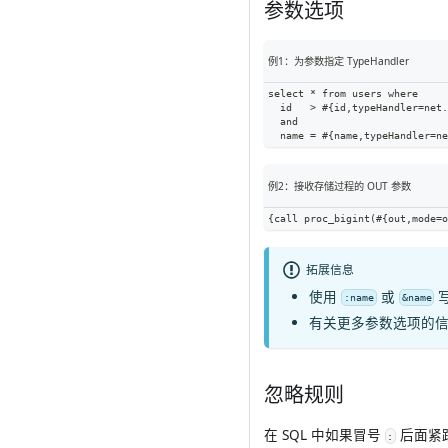
参数选项
例1：为参数指定 TypeHandler
select * from users where
  id   > #{id,typeHandler=net.
  and
  name = #{name,typeHandler=ne
例2：接收存储过程的 OUT 参数
{call proc_bigint(#{out,mode=o
拓展信息
使用
或
:name
&name
有关更多参数选项的
忽略规则
在 SQL 中如果冒号
后面紧跟
: