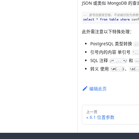
JSON 或类似 MongoDB
-- 冒号后面有空格，不会被识别为参数
select
*
from
table
where
 conf
此外需注意以下特殊处理：
PostgreSQL 类型转换
::
引号内的内容
单引号
'..
SQL 注释
和
/* ... */
--
转义
使用
、
\#{...}
\${.
编辑此页
上一页
6.1 位置参数