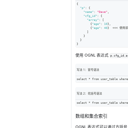
{
"p"
:
{
"name"
:
"Dave"
,
"cfg_id"
:
{
"array"
:
[
{
"age"
:
10
}
,
{
"age"
:
40
}
  <<< 使
]
}
}
}
使用 OGNL 表达式
p.cfg_id.a
写法 1：冒号语法
select * from user_table where
写法 2：花括号语法
select * from user_table where
数组和集合索引
OGNL 表达式可以通过方括