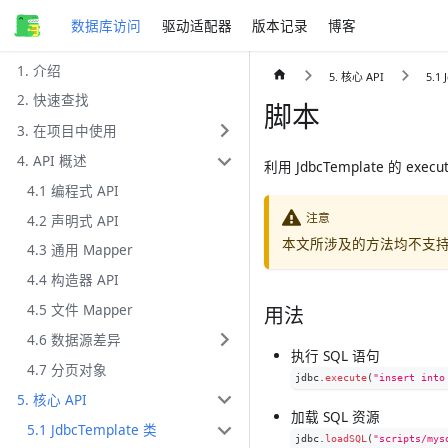
数据库访问
驱动适配器
版本记录
博客
1. 介绍
5. 核心 API
5.1
2. 快速查找
脚本
3. 在项目中使用
4. API 概述
利用 JdbcTemplate 的 e
4.1 编程式 API
注意
4.2 声明式 API
本文所涉及的方法均不支
4.3 通用 Mapper
4.4 构造器 API
4.5 文件 Mapper
用法
4.6 数据源差异
执行 SQL 语句
4.7 分页对象
jdbc
.
execute
(
"insert into
5. 核心 API
加载 SQL 资源
5.1 JdbcTemplate 类
jdbc
.
loadSQL
(
"scripts/mys