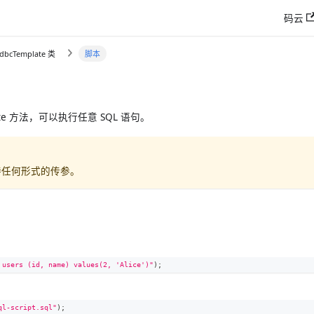
码云
 JdbcTemplate 类
脚本
xecute 方法，可以执行任意 SQL 语句。
持任何形式的传参。
 users (id, name) values(2, 'Alice')"
)
;
ql-script.sql"
)
;