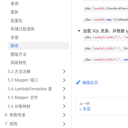
查询
jdbc
.
loadSQL
(
StandardChar
更新
批量化
jdbc
.
loadSQL
(
new
FileRead
存储过程调用
加载 SQL 资源，并根据
s
多值
jdbc
.
loadSplitSQL
(
";"
,
"s
脚本
jdbc
.
loadSplitSQL
(
";"
,
St
模版方法
jdbc
.
loadSplitSQL
(
";"
,
ne
高级特性
5.2 方法注解
5.3 Mapper 接口
编辑此页
5.4 LambdaTemplate 类
5.5 Mapper 文件
上一页
5.6 对象映射
多值
6. 参数传递
7. 规则