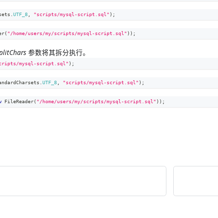
sets
.
UTF_8
,
"scripts/mysql-script.sql"
)
;
er
(
"/home/users/my/scripts/mysql-script.sql"
)
)
;
plitChars
参数将其拆分执行。
cripts/mysql-script.sql"
)
;
andardCharsets
.
UTF_8
,
"scripts/mysql-script.sql"
)
;
w
FileReader
(
"/home/users/my/scripts/mysql-script.sql"
)
)
;