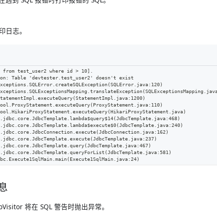
。
印日志。
 from test_user2 where id > 10].
on: Table 'devtester.test_user2' doesn't exist
exceptions.SQLError.createSQLException(SQLError.java:120)
exceptions.SQLExceptionsMapping.translateException(SQLExceptionsMapping.jav
StatementImpl.executeQuery(StatementImpl.java:1200)
pool.ProxyStatement.executeQuery(ProxyStatement.java:110)
pool.HikariProxyStatement.executeQuery(HikariProxyStatement.java)
r.jdbc.core.JdbcTemplate.lambda$query$14(JdbcTemplate.java:468)
r.jdbc.core.JdbcTemplate.lambda$execute$0(JdbcTemplate.java:240)
r.jdbc.core.JdbcConnection.execute(JdbcConnection.java:162)
r.jdbc.core.JdbcTemplate.execute(JdbcTemplate.java:237)
r.jdbc.core.JdbcTemplate.query(JdbcTemplate.java:467)
r.jdbc.core.JdbcTemplate.queryForList(JdbcTemplate.java:581)
dbc.Execute1SqlMain.main(Execute1SqlMain.java:24)
息
bVisitor 将在 SQL 警告时抛出异常。