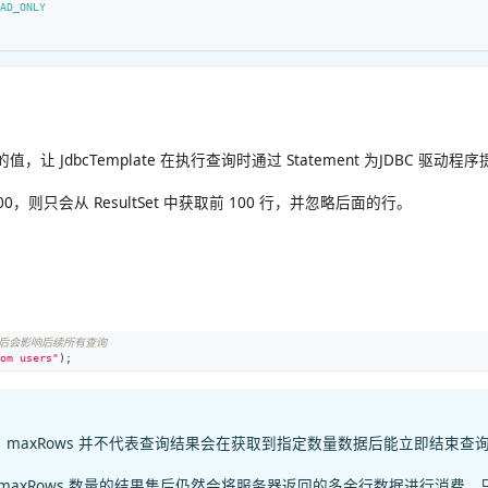
EAD_ONLY
，让 JdbcTemplate 在执行查询时通过 Statement 为JDBC 驱动
00，则只会从 ResultSet 中获取前 100 行，并忽略后面的行。
。
置后会影响后续所有查询
om users"
)
;
 maxRows 并不代表查询结果会在获取到指定数量数据后能立即结束查
到 maxRows 数量的结果集后仍然会将服务器返回的多余行数据进行消