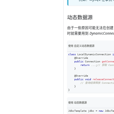
动态数据源
由于一些原因可能无法在创
时就需要用到
DynamicConnec
使用 自定义动态数据源
class
LocalDynamicConnection
i
@Override
public
Connection
getConne
return
.
.
.
;
// 获取 Con
}
@Override
public
void
releaseConnect
// 查询结束释放 Connecti
}
}
使用 动态数据源
JdbcTemplate
 jdbc 
=
new
JdbcTe