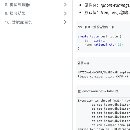
8. 类型处理器
属性名：
ignoreWarnings
默认值：
true
，表示忽略 
9. 接收结果
10. 数据库事务
MySQL 8.0 触发告警的 SQL
create
table
 test_table 
(
    id   
bigint
,
    name 
national
char
(
10
)
)
告警内容
NATIONAL/NCHAR/NVARCHAR implie
Please consider using CHAR(x) 
在 ignoreWarnings = false 时
Exception in thread "main" jav
	at net.hasor.dbvisito
	at net.hasor.dbvisito
	at net.hasor.dbvisito
	at net.hasor.dbvisito
	at net.hasor.dbvisito
	at com.example.demo.j
Caused by: java.sql.SQLWarning