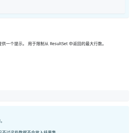
程序提供一个提示。 用于限制从 ResultSet 中返回的最大行数。
询。
费，只不过这些数据不会放入结果集。