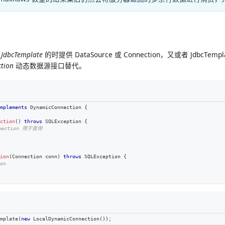
建
JdbcTemplate
的时提供 DataSource 或 Connection，又或者 JdbcTem
tion
动态数据源接口替代。
mplements
DynamicConnection
{
ction
(
)
throws
SQLException
{
nection 用于查询
ion
(
Connection
 conn
)
throws
SQLException
{
on
mplate
(
new
LocalDynamicConnection
(
)
)
;