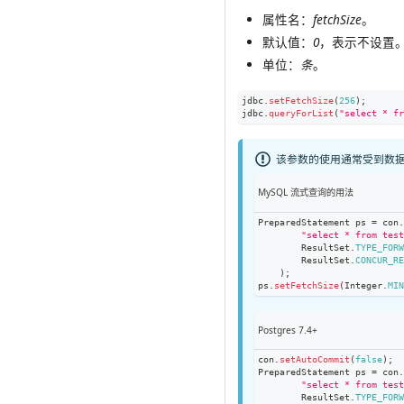
属性名：
fetchSize
。
默认值：
0
，表示不设置
单位：
条
。
jdbc
.
setFetchSize
(
256
)
;
jdbc
.
queryForList
(
"select * fr
该参数的使用通常受到数
MySQL 流式查询的用法
PreparedStatement
 ps 
=
 con
"select * from tes
ResultSet
.
TYPE_FOR
ResultSet
.
CONCUR_R
)
;
ps
.
setFetchSize
(
Integer
.
MI
Postgres 7.4+
con
.
setAutoCommit
(
false
)
;
PreparedStatement
 ps 
=
 con
"select * from tes
ResultSet
.
TYPE_FOR