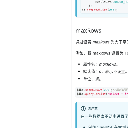
ResultSet
.
CONCUR_R
)
;
ps
.
setFetchSize
(
255
)
;
maxRows
通过设置
maxRows
为大于零的值
例如，将 maxRows 设置为 1
属性名：
maxRows
。
默认值：
0
，表示不设置
单位：
条
。
jdbc
.
setMaxRows
(
200
)
;
//属性设
jdbc
.
queryForList
(
"select * fr
请注意
在一些数据库驱动中设置了
例如：MySQL 在拿