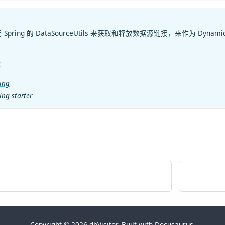
Spring 的
DataSourceUtils
来获取和释放数据源链接，来作为 DynamicConne
：
ring
ring-starter
Copyright © 2026 dbVisitor. Built with Docusaurus.