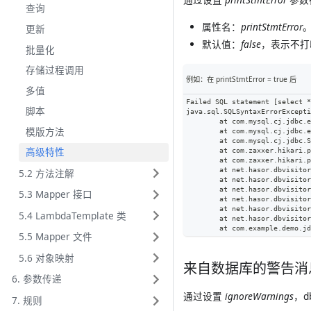
查询
属性名：
printStmtError
更新
默认值：
false
，表示不打
批量化
存储过程调用
例如：在 printStmtError = true 后
多值
Failed SQL statement [select *
脚本
java.sql.SQLSyntaxErrorExcepti
	at com.mysql.cj.jdbc.
模版方法
	at com.mysql.cj.jdbc.
	at com.mysql.cj.jdbc.
高级特性
	at com.zaxxer.hikari.
	at com.zaxxer.hikari.
	at net.hasor.dbvisito
5.2 方法注解
	at net.hasor.dbvisito
	at net.hasor.dbvisito
5.3 Mapper 接口
	at net.hasor.dbvisito
	at net.hasor.dbvisito
5.4 LambdaTemplate 类
	at net.hasor.dbvisito
	at com.example.demo.j
5.5 Mapper 文件
5.6 对象映射
来自数据库的警告消
6. 参数传递
通过设置
ignoreWarnings
，d
7. 规则