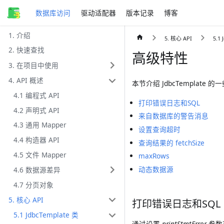
数据库访问
驱动适配器
版本记录
博客
1. 介绍
5. 核心 API
5.1
2. 快速查找
高级特性
3. 在项目中使用
4. API 概述
本节介绍 JdbcTemplate
4.1 编程式 API
打印错误日志和SQL
4.2 声明式 API
来自数据库的警告消息
4.3 通用 Mapper
设置查询超时
4.4 构造器 API
查询结果的 fetchSize
4.5 文件 Mapper
maxRows
动态数据源
4.6 数据源差异
4.7 分页对象
5. 核心 API
打印错误日志和SQL
5.1 JdbcTemplate 类
通过设置
printStmtError
参数在