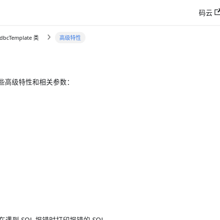
码云
 JdbcTemplate 类
高级特性
 的一些高级特性和相关参数：
遇到 SQL 报错时打印报错的 SQL。