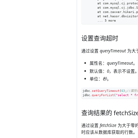
	at com.mysql.cj.proto
	at com.mysql.cj.jdbc.
	at com.zaxxer.hikari.
	at net.hasor.dbvisito
	... 5 more
设置查询超时
通过设置
queryTimeout
为大于
属性名：
queryTimeout
。
默认值：
0
，表示不设置
单位：
秒
。
jdbc
.
setQueryTimeout
(
6
)
;
//属
jdbc
.
queryForList
(
"select * fr
查询结果的 fetchSiz
通过设置
fetchSize
为大于零的值，
时应该从数据库获取的行数。