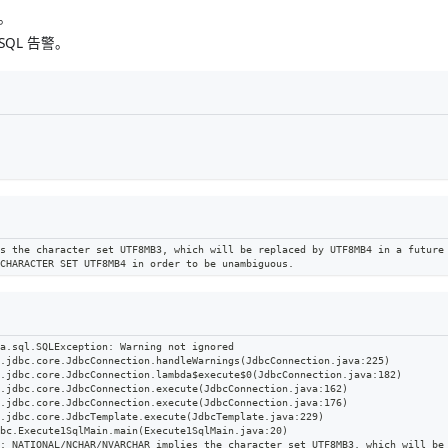
。
SQL 告警。
s the character set UTF8MB3, which will be replaced by UTF8MB4 in a future
CHARACTER SET UTF8MB4 in order to be unambiguous.
a.sql.SQLException: Warning not ignored
r.jdbc.core.JdbcConnection.handleWarnings(JdbcConnection.java:225)
r.jdbc.core.JdbcConnection.lambda$execute$0(JdbcConnection.java:182)
r.jdbc.core.JdbcConnection.execute(JdbcConnection.java:162)
r.jdbc.core.JdbcConnection.execute(JdbcConnection.java:176)
r.jdbc.core.JdbcTemplate.execute(JdbcTemplate.java:229)
dbc.Execute1SqlMain.main(Execute1SqlMain.java:20)
: NATIONAL/NCHAR/NVARCHAR implies the character set UTF8MB3, which will be