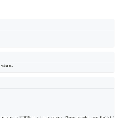
 release. 
 replaced by UTF8MB4 in a future release. Please consider using CHAR(x) CHA