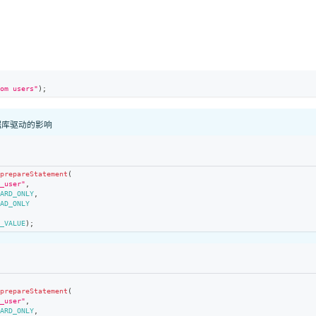
。
om users"
)
;
据库驱动的影响
.
prepareStatement
(
t_user"
,
WARD_ONLY
,
EAD_ONLY
N_VALUE
)
;
.
prepareStatement
(
t_user"
,
WARD_ONLY
,