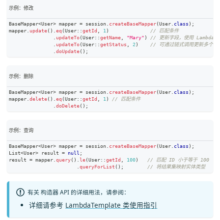
示例：修改
BaseMapper
<
User
>
 mapper 
=
 session
.
createBaseMapper
(
User
.
class
)
;
mapper
.
update
(
)
.
eq
(
User
::
getId
,
1
)
// 匹配条件
.
updateTo
(
User
::
getName
,
"Mary"
)
// 更新字段，使用 Lambda
.
updateTo
(
User
::
getStatus
,
2
)
// 可通过链式调用更新多个字
.
doUpdate
(
)
;
示例：删除
BaseMapper
<
User
>
 mapper 
=
 session
.
createBaseMapper
(
User
.
class
)
;
mapper
.
delete
(
)
.
eq
(
User
::
getId
,
1
)
// 匹配条件
.
doDelete
(
)
;
示例：查询
BaseMapper
<
User
>
 mapper 
=
 session
.
createBaseMapper
(
User
.
class
)
;
List
<
User
>
 result 
=
null
;
result 
=
 mapper
.
query
(
)
.
le
(
User
::
getId
,
100
)
// 匹配 ID 小于等于 100
.
queryForList
(
)
;
// 将结果集映射实体类型
有关 构造器 API 的详细用法，请参阅：
详细请参考
LambdaTemplate 类使用指引