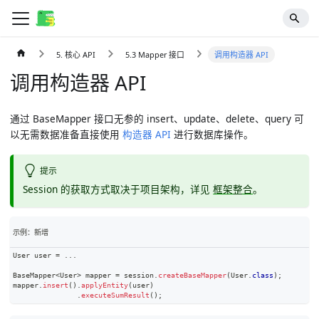
5. 核心 API
5.3 Mapper 接口
调用构造器 API
调用构造器 API
通过 BaseMapper 接口无参的 insert、update、delete、query 可
以无需数据准备直接使用
构造器 API
进行数据库操作。
提示
Session 的获取方式取决于项目架构，详见
框架整合
。
示例：新增
User
 user 
=
.
.
.
BaseMapper
<
User
>
 mapper 
=
 session
.
createBaseMapper
(
User
.
class
)
;
mapper
.
insert
(
)
.
applyEntity
(
user
)
.
executeSumResult
(
)
;