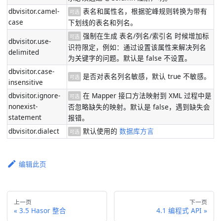
dbvisitor.camel-
表名和属性名，根据驼峰规则转换为带有
可选
case
下划线的表名和列名。
强制在生成 表名/列名/索引名 时候增加标
可选
dbvisitor.use-
识符限定，例如：通过设置该属性来解决列名
delimited
为关键字的问题。默认是 false 不设置。
dbvisitor.case-
是否对表名列名敏感，默认 true 不敏感。
可选
insensitive
dbvisitor.ignore-
在 Mapper 接口方法映射到 XML 过程中是
可选
nonexist-
否忽略缺失的映射。默认是 false，遇到缺失会
statement
报错。
dbvisitor.dialect
默认使用的
数据库方言
可选
编辑此页
上一页
下一页
3.5 Hasor 整合
4.1 编程式 API