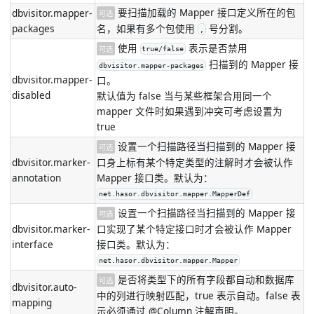
要扫描加载的 Mapper 接口定义所在的包
dbvisitor.mapper-
可选
packages
名，如果有多个包使用
号分割。
,
使用
表示是否禁用
可选
true/false
扫描到的 Mapper 接
dbvisitor.mapper-packages
dbvisitor.mapper-
口。
disabled
默认值为 false 当与某些框架合用同一个
mapper 文件时如果遇到冲突可考虑设置为
true
设置一个扫描路径当扫描到的 Mapper 接
可选
dbvisitor.marker-
口身上标有某个特定类型的注解时才会被认作
annotation
Mapper 接口类。默认为：
net.hasor.dbvisitor.mapper.MapperDef
设置一个扫描路径当扫描到的 Mapper 接
可选
dbvisitor.marker-
口实现了某个特定接口时才会被认作 Mapper
interface
接口类。默认为：
net.hasor.dbvisitor.mapper.Mapper
是否将类型下的所有字段都自动和数据库
可选
dbvisitor.auto-
中的列进行映射匹配，true 表示自动。false 表
mapping
示必须通过 @Column 注解声明。