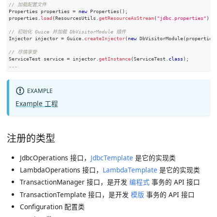
// 加载配置文件
Properties
 properties 
=
new
Properties
(
)
;
properties
.
load
(
ResourcesUtils
.
getResourceAsStream
(
"jdbc.properties"
)
)
;
// 初始化 Guice 并加载 DbVisitorModule 插件
Injector
 injector 
=
Guice
.
createInjector
(
new
DbVisitorModule
(
properties
// 尽情享受
ServiceTest
 service 
=
 injector
.
getInstance
(
ServiceTest
.
class
)
;
.
.
.
EXAMPLE
Example 工程
注册的类型
JdbcOperations 接口，
JdbcTemplate
是它的实现类
LambdaOperations 接口，
LambdaTemplate
是它的实现类
TransactionManager 接口，是开发
编程式
事务的 API 接口
TransactionTemplate 接口，是开发
模版
事务的 API 接口
Configuration 配置类