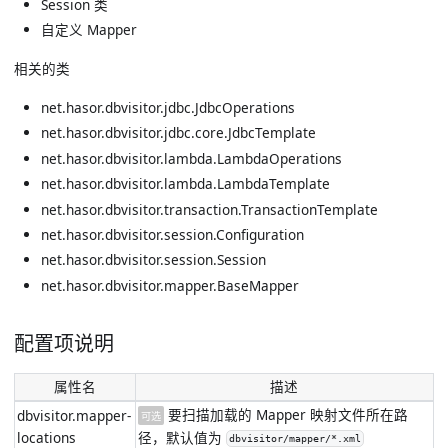
Session 类
自定义 Mapper
相关的类
net.hasor.dbvisitor.jdbc.JdbcOperations
net.hasor.dbvisitor.jdbc.core.JdbcTemplate
net.hasor.dbvisitor.lambda.LambdaOperations
net.hasor.dbvisitor.lambda.LambdaTemplate
net.hasor.dbvisitor.transaction.TransactionTemplate
net.hasor.dbvisitor.session.Configuration
net.hasor.dbvisitor.session.Session
net.hasor.dbvisitor.mapper.BaseMapper
配置项说明
属性名
描述
要扫描加载的 Mapper 映射文件所在路
dbvisitor.mapper-
可选
locations
径，默认值为
dbvisitor/mapper/*.xml