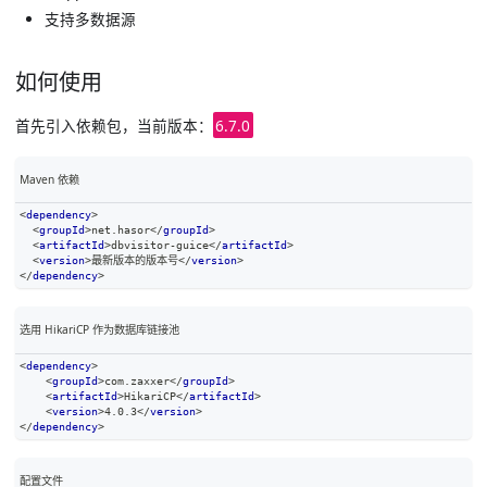
支持多数据源
如何使用
首先引入依赖包，当前版本：
6.7.0
Maven 依赖
<
dependency
>
<
groupId
>
net.hasor
</
groupId
>
<
artifactId
>
dbvisitor-guice
</
artifactId
>
<
version
>
最新版本的版本号
</
version
>
</
dependency
>
选用 HikariCP 作为数据库链接池
<
dependency
>
<
groupId
>
com.zaxxer
</
groupId
>
<
artifactId
>
HikariCP
</
artifactId
>
<
version
>
4.0.3
</
version
>
</
dependency
>
配置文件