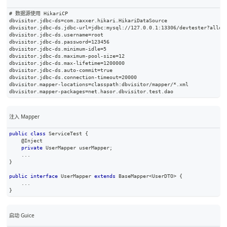
# 数据源使用 HikariCP
dbvisitor.jdbc-ds=com.zaxxer.hikari.HikariDataSource
dbvisitor.jdbc-ds.jdbc-url=jdbc:mysql://127.0.0.1:13306/devtester?allow
dbvisitor.jdbc-ds.username=root
dbvisitor.jdbc-ds.password=123456
dbvisitor.jdbc-ds.minimum-idle=5
dbvisitor.jdbc-ds.maximum-pool-size=12
dbvisitor.jdbc-ds.max-lifetime=1200000
dbvisitor.jdbc-ds.auto-commit=true
dbvisitor.jdbc-ds.connection-timeout=20000
dbvisitor.mapper-locations=classpath:dbvisitor/mapper/*.xml
dbvisitor.mapper-packages=net.hasor.dbvisitor.test.dao
注入 Mapper
public
class
ServiceTest
{
@Inject
private
UserMapper
 userMapper
;
.
.
.
}
public
interface
UserMapper
extends
BaseMapper
<
UserDTO
>
{
.
.
.
}
启动 Guice