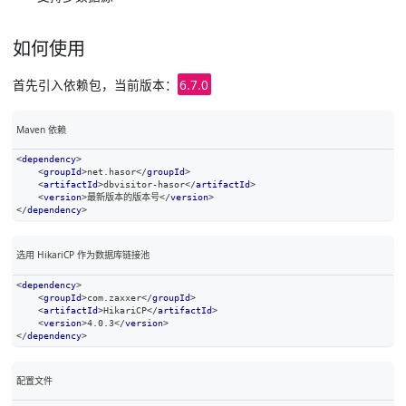
如何使用
首先引入依赖包，当前版本：
6.7.0
Maven 依赖
<
dependency
>
<
groupId
>
net.hasor
</
groupId
>
<
artifactId
>
dbvisitor-hasor
</
artifactId
>
<
version
>
最新版本的版本号
</
version
>
</
dependency
>
选用 HikariCP 作为数据库链接池
<
dependency
>
<
groupId
>
com.zaxxer
</
groupId
>
<
artifactId
>
HikariCP
</
artifactId
>
<
version
>
4.0.3
</
version
>
</
dependency
>
配置文件