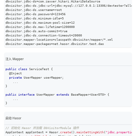
dbvisitor.jdbc-ds=com.zaxxer.hikari.HikariDataSource
dbvisitor.jdbc-ds.jdbc-url=jdbc:mysql://127.0.0.1:13306/devtester?allow
dbvisitor.jdbc-ds.username=root
dbvisitor.jdbc-ds.password=123456
dbvisitor.jdbc-ds.minimum-idle=5
dbvisitor.jdbc-ds.maximum-pool-size=12
dbvisitor.jdbc-ds.max-lifetime=1200000
dbvisitor.jdbc-ds.auto-commit=true
dbvisitor.jdbc-ds.connection-timeout=20000
dbvisitor.mapper-locations=classpath:dbvisitor/mapper/*.xml
dbvisitor.mapper-packages=net.hasor.dbvisitor.test.dao
注入 Mapper
public
class
ServiceTest
{
@Inject
private
UserMapper
 userMapper
;
.
.
.
}
public
interface
UserMapper
extends
BaseMapper
<
UserDTO
>
{
.
.
.
}
启动 Hasor
// 初始化 Hasor 并加载 DbVisitorModule 插件
AppContext
 appContext 
=
Hasor
.
create
(
)
.
mainSettingWith
(
"jdbc.properties