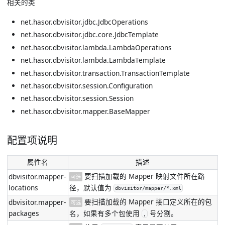
相关的类
net.hasor.dbvisitor.jdbc.JdbcOperations
net.hasor.dbvisitor.jdbc.core.JdbcTemplate
net.hasor.dbvisitor.lambda.LambdaOperations
net.hasor.dbvisitor.lambda.LambdaTemplate
net.hasor.dbvisitor.transaction.TransactionTemplate
net.hasor.dbvisitor.session.Configuration
net.hasor.dbvisitor.session.Session
net.hasor.dbvisitor.mapper.BaseMapper
配置项说明
属性名
描述
要扫描加载的 Mapper 映射文件所在路
dbvisitor.mapper-
可选
locations
径，默认值为
dbvisitor/mapper/*.xml
要扫描加载的 Mapper 接口定义所在的包
dbvisitor.mapper-
可选
packages
名，如果有多个包使用
号分割。
,