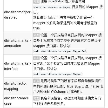
使用
表示是否禁用
可选
true/false
扫描到的 Mapper 接
dbvisitor.mapper-packages
dbvisitor.mapper-
口。
disabled
默认值为 false 当与某些框架合用同一个
mapper 文件时如果遇到冲突可考虑设置为
true
设置一个扫描路径当扫描到的 Mapper 接
可选
dbvisitor.marker-
口身上标有某个特定类型的注解时才会被认作
annotation
Mapper 接口类。默认为：
net.hasor.dbvisitor.mapper.MapperDef
设置一个扫描路径当扫描到的 Mapper 接
可选
dbvisitor.marker-
口实现了某个特定接口时才会被认作 Mapper
interface
接口类。默认为：
net.hasor.dbvisitor.mapper.Mapper
是否将类型下的所有字段都自动和数据库
可选
dbvisitor.auto-
中的列进行映射匹配，true 表示自动。false 表
mapping
示必须通过 @Column 注解声明。
dbvisitor.camel-
表名和属性名，根据驼峰规则转换为带有
可选
case
下划线的表名和列名。