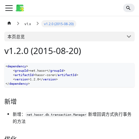
v1.x
v1.2.0 (2015-08-20)
本页总览
v1.2.0 (2015-08-20)
<
dependency
>
<
groupId
>
net.hasor
</
groupId
>
<
artifactId
>
hasor-core
</
artifactId
>
<
version
>
1.2.0
</
version
>
</
dependency
>
新增
新增：
新增回调方式执行事务
net.hasor.db.transaction.Manager
的方法