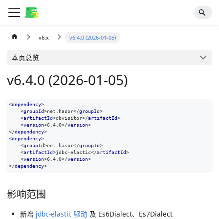
v6.x
v6.4.0 (2026-01-05)
本页总览
v6.4.0 (2026-01-05)
<
dependency
>
<
groupId
>
net.hasor
</
groupId
>
<
artifactId
>
dbvisitor
</
artifactId
>
<
version
>
6.4.0
</
version
>
</
dependency
>
<
dependency
>
<
groupId
>
net.hasor
</
groupId
>
<
artifactId
>
jdbc-elastic
</
artifactId
>
<
version
>
6.4.0
</
version
>
</
dependency
>
影响范围
新增
jdbc-elastic 驱动
及 Es6Dialect、Es7Dialect