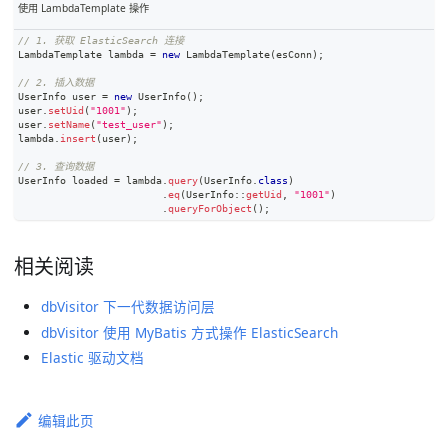
使用 LambdaTemplate 操作
// 1. 获取 ElasticSearch 连接
LambdaTemplate
 lambda 
=
new
LambdaTemplate
(
esConn
)
;
// 2. 插入数据
UserInfo
 user 
=
new
UserInfo
(
)
;
user
.
setUid
(
"1001"
)
;
user
.
setName
(
"test_user"
)
;
lambda
.
insert
(
user
)
;
// 3. 查询数据
UserInfo
 loaded 
=
 lambda
.
query
(
UserInfo
.
class
)
.
eq
(
UserInfo
::
getUid
,
"1001"
)
.
queryForObject
(
)
;
相关阅读
dbVisitor 下一代数据访问层
dbVisitor 使用 MyBatis 方式操作 ElasticSearch
Elastic 驱动文档
编辑此页