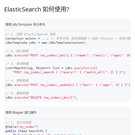
ElasticSearch 如何使用?
使用 JdbcTemplate 执行命令
// 1. 获取 ElasticSearch 连接
Connection
 esConn 
=
.
.
.
;
// 参考文档：驱动适配器 > JDBC Elastic > 安装与配置
JdbcTemplate
 jdbc 
=
new
JdbcTemplate
(
esConn
)
;
// 2. 插入数据
jdbc
.
execute
(
"POST /my_index/_doc/1 { \"name\": \"mali\", \"age\": 26 }
// 3. 查询数据
List
<
Map
<
String
,
Object
>
>
 list 
=
 jdbc
.
queryForList
(
"POST /my_index/_search { \"query\": { \"match_all\": {} } }"
)
;
// 4. 更新数据
jdbc
.
execute
(
"POST /my_index/_update/1 { \"doc\": { \"age\": 27 } }"
)
;
// 5. 删除数据
jdbc
.
execute
(
"DELETE /my_index/_doc/1"
)
;
使用 Mapper 接口操作
// 1. 定义实体类
@Table
(
"my_index"
)
public
class
UserInfo
{