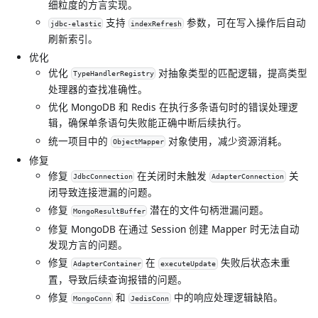
细粒度的方言实现。
支持
参数，可在写入操作后自动
jdbc-elastic
indexRefresh
刷新索引。
优化
优化
对抽象类型的匹配逻辑，提高类型
TypeHandlerRegistry
处理器的查找准确性。
优化 MongoDB 和 Redis 在执行多条语句时的错误处理逻
辑，确保单条语句失败能正确中断后续执行。
统一项目中的
对象使用，减少资源消耗。
ObjectMapper
修复
修复
在关闭时未触发
关
JdbcConnection
AdapterConnection
闭导致连接泄漏的问题。
修复
潜在的文件句柄泄漏问题。
MongoResultBuffer
修复 MongoDB 在通过 Session 创建 Mapper 时无法自动
发现方言的问题。
修复
在
失败后状态未重
AdapterContainer
executeUpdate
置，导致后续查询报错的问题。
修复
和
中的响应处理逻辑缺陷。
MongoConn
JedisConn