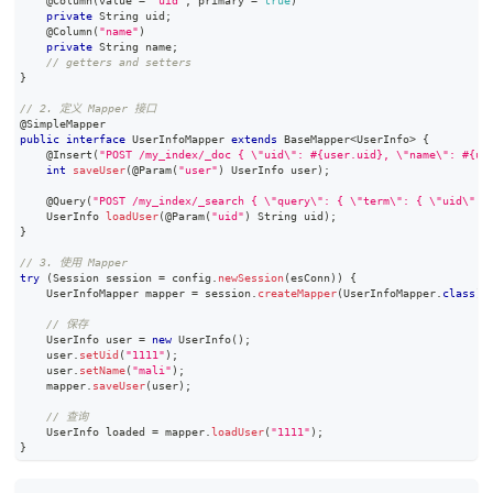
@Column
(
value 
=
"uid"
,
 primary 
=
true
)
private
String
 uid
;
@Column
(
"name"
)
private
String
 name
;
// getters and setters
}
// 2. 定义 Mapper 接口
@SimpleMapper
public
interface
UserInfoMapper
extends
BaseMapper
<
UserInfo
>
{
@Insert
(
"POST /my_index/_doc { \"uid\": #{user.uid}, \"name\": #{us
int
saveUser
(
@Param
(
"user"
)
UserInfo
 user
)
;
@Query
(
"POST /my_index/_search { \"query\": { \"term\": { \"uid\": 
UserInfo
loadUser
(
@Param
(
"uid"
)
String
 uid
)
;
}
// 3. 使用 Mapper
try
(
Session
 session 
=
 config
.
newSession
(
esConn
)
)
{
UserInfoMapper
 mapper 
=
 session
.
createMapper
(
UserInfoMapper
.
class
)
;
// 保存
UserInfo
 user 
=
new
UserInfo
(
)
;
    user
.
setUid
(
"1111"
)
;
    user
.
setName
(
"mali"
)
;
    mapper
.
saveUser
(
user
)
;
// 查询
UserInfo
 loaded 
=
 mapper
.
loadUser
(
"1111"
)
;
}