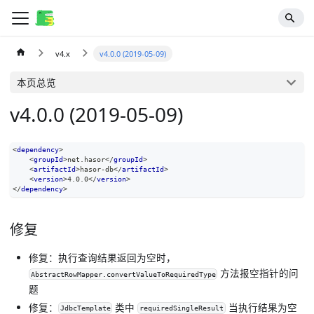
v4.x
v4.0.0 (2019-05-09)
本页总览
v4.0.0 (2019-05-09)
<
dependency
>
<
groupId
>
net.hasor
</
groupId
>
<
artifactId
>
hasor-db
</
artifactId
>
<
version
>
4.0.0
</
version
>
</
dependency
>
修复
修复：执行查询结果返回为空时，
方法报空指针的问
AbstractRowMapper.convertValueToRequiredType
题
修复：
类中
当执行结果为空
JdbcTemplate
requiredSingleResult