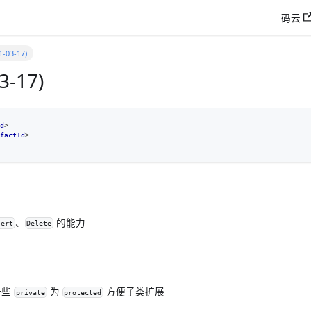
码云
1-03-17)
3-17)
d
>
factId
>
、
的能力
sert
Delete
一些
为
方便子类扩展
private
protected