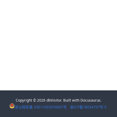
Copyright © 2026 dbVisitor. Built with Docusaurus.
浙公网安备 33011002016667号
浙ICP备18034797号-5