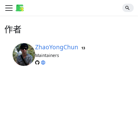
作者
ZhaoYongChun
13
Maintainers