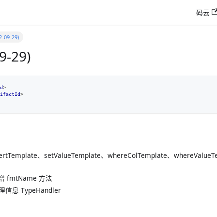
码云
2-09-29)
9-29)
d
>
ifactId
>
sertTemplate、setValueTemplate、whereColTemplate、whereVa
增 fmtName 方法
信息 TypeHandler