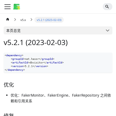
v5.x
v5.2.1 (2023-02-03)
本页总览
v5.2.1 (2023-02-03)
<
dependency
>
<
groupId
>
net.hasor
</
groupId
>
<
artifactId
>
dbvisitor
</
artifactId
>
<
version
>
5.2.1
</
version
>
</
dependency
>
优化
优化：FakerMonitor、FakerEngine、FakerRepository 之间依
赖和引用关系
修复