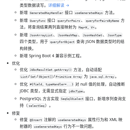
类型数据读写。
详细解读 →
新增
接口
方法。
GeneratedKeyHandler
useGeneratedKeys
新增
接口
、
方
QueryFunc
queryForPairs
queryForPairsByName
法，将查询结果两列直接映射为
。
Map<K, V>
新增
、
、
、
JsonArrayList
JsonHashMap
JsonHashSet
JsonType
四个类型，用于
查询 JSON 数据类型时的结
queryForObject
构转换。
新增 Spring Boot 4 兼容示例工程。
优化
优化
方法，自动适配
JdbcResultSet.getArray()
/
/
/
为
。
List
Set
Object[]
Primitive Array
java.sql.Array
优化
对 null 值的处理，自动推断
#{field, typeHandler=...}
JDBC 类型，无需显式指定
。
jdbcType
PostgreSQL 方言实现
接口，新增序列查询支
SeqSqlDialect
持（
）。
selectSeq
修复
修复
注解的
属性行为和 XML 映
@Insert
useGeneratedKeys
射器的
行为不一致问题。
useGeneratedKeys