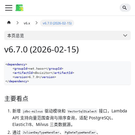
v6.x
v6.7.0 (2026-02-15)
本页总览
v6.7.0 (2026-02-15)
<
dependency
>
<
groupId
>
net.hasor
</
groupId
>
<
artifactId
>
dbvisitor
</
artifactId
>
<
version
>
6.7.0
</
version
>
</
dependency
>
主要看点
新增
驱动模块和
接口，Lambda
jdbc-milvus
VectorSqlDialect
API 支持向量范围查询与排序查询，适配 PostgreSQL、
Elastic7/8、Milvus 三类数据源。
通过
、
、
JulianDayTypeHandler
PgDateTypeHandler