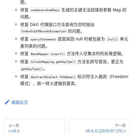
题。
修复
生成的主键无法回填到参数 Map 的
useGeneratedKeys
问题。
修复 DAO 代理接口方法查询为空时抛出
的问题。
IndexOutOfBoundsException
修复
底层返回 null 时被包装为
单元
queryStatement
[null]
素列表的问题。
修复
方法传入空集合时的处理逻辑。
BaseMapper.insert()
修复
方法名拼写错误，更正为
ColumnMapping.getKeyTpe()
。
getKeyType()
修复
标识符注入漏洞（Freedom
AbstractDialect.fmtName()
模式），统一转义逻辑到基类。
编辑此页
上一页
下一页
v6.x
v6.6.0 (2026-01-25)