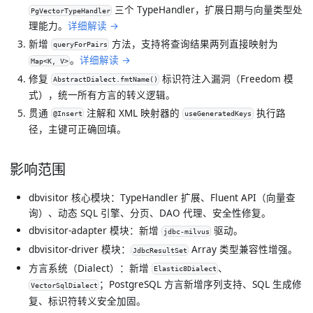
三个 TypeHandler，扩展日期与向量类型处
PgVectorTypeHandler
理能力。
详细解读 →
新增
方法，支持将查询结果两列直接映射为
queryForPairs
。
详细解读 →
Map<K, V>
修复
标识符注入漏洞（Freedom 模
AbstractDialect.fmtName()
式），统一所有方言的转义逻辑。
贯通
注解和 XML 映射器的
执行路
@Insert
useGeneratedKeys
径，主键可正确回填。
影响范围
dbvisitor 核心模块：TypeHandler 扩展、Fluent API（向量查
询）、动态 SQL 引擎、分页、DAO 代理、安全性修复。
dbvisitor-adapter 模块：新增
驱动。
jdbc-milvus
dbvisitor-driver 模块：
Array 类型兼容性增强。
JdbcResultSet
方言系统（Dialect）：新增
、
Elastic8Dialect
；PostgreSQL 方言新增序列支持、SQL 生成修
VectorSqlDialect
复、标识符转义安全加固。