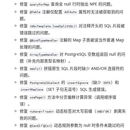
修复
查询全 null 行时抛出 NPE 的问题。
queryForMap
修复
注解仅配置
属性时无法被获取到的问
@Table
ddlAuto
题。
修复
对注释开头的 SQL 片段被
JdbcTemplate.loadSplitSQL()
错误跳过的问题。
修复
注解的 Map 子类被误当作普通 Map
@BindTypeHandler
处理的问题。
修复
对 PostgreSQL 空数组返回 null 的问
ArrayTypeHandler
题（补充内部类型名映射）。
修复
拼接原生 SQL 片段时缺少 AND/OR 连接符的
apply()
问题。
修复
的
（缺少
）和
PostgreSqlDialect
insertIgnore
INTO
（SET 子句无逗号）SQL 生成错误。
insertReplace
修复
方法中分页偏移计算异常（调用顺序错
usePage()
误）。
修复
/
动态标签对大写前缀（
/
）剥离失
<where>
<set>
AND
OR
败的问题。
修复
/
动态规则参数为 null 时条件未跳过的问
@{and}
@{or}